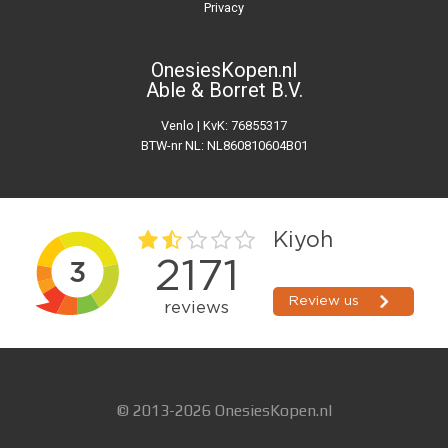
Privacy
OnesiesKopen.nl
Able & Borret B.V.
Venlo | KvK: 76855317
BTW-nr NL: NL860810604B01
© 2013-2026 OnesiesKopen.nl