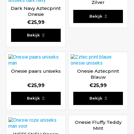
Zilver
Dark Navy Aztecprint
Onesie
Bekijk
€
25,99
Waardering
Bekijk
5.00
uit 5
Onesie paars uniseks
Onesie Aztecprint
Blauw
€
25,99
€
25,99
Waardering
Waardering
Bekijk
Bekijk
5.00
5.00
uit 5
uit 5
Onesie Fluffy Teddy
Mint