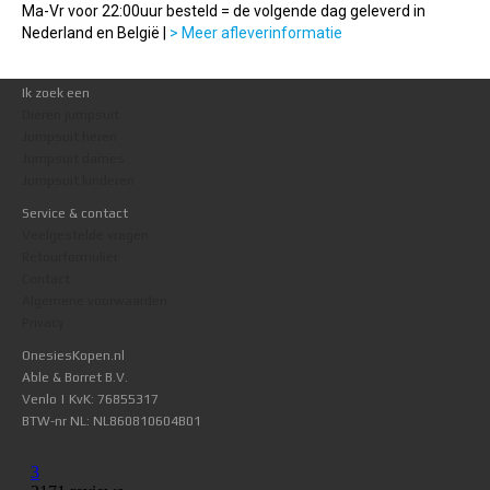
Ma-Vr voor 22:00uur besteld = de volgende dag geleverd in
Nederland en België |
> Meer afleverinformatie
Ik zoek een
Dieren jumpsuit
Jumpsuit heren
Jumpsuit dames
Jumpsuit kinderen
Service & contact
Veelgestelde vragen
Retourformulier
Contact
Algemene voorwaarden
Privacy
OnesiesKopen.nl
Able & Borret B.V.
Venlo | KvK: 76855317
BTW-nr NL: NL860810604B01