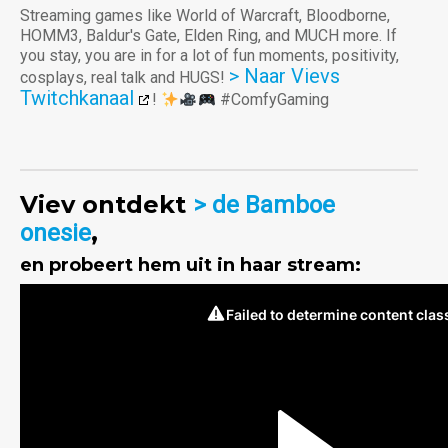
Streaming games like World of Warcraft, Bloodborne,
HOMM3, Baldur's Gate, Elden Ring, and MUCH more. If
you stay, you are in for a lot of fun moments, positivity,
> Naar Vievs
cosplays, real talk and HUGS!
Twitchkanaal
!
#ComfyGaming
Viev ontdekt
> de Bamboe
,
onesie
en probeert hem uit in haar stream: