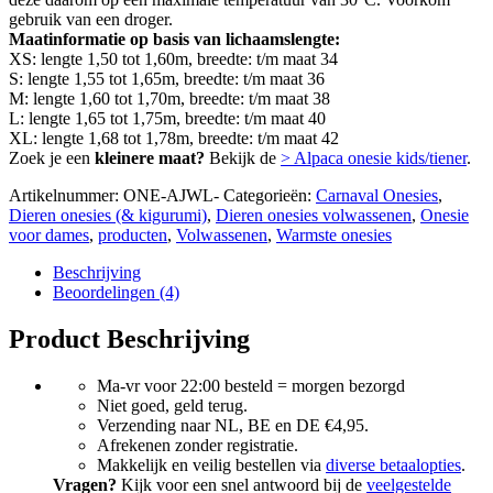
gebruik van een droger.
Maatinformatie op basis van lichaamslengte:
XS: lengte 1,50 tot 1,60m, breedte: t/m maat 34
S: lengte 1,55 tot 1,65m, breedte: t/m maat 36
M: lengte 1,60 tot 1,70m, breedte: t/m maat 38
L: lengte 1,65 tot 1,75m, breedte: t/m maat 40
XL: lengte 1,68 tot 1,78m, breedte: t/m maat 42
Zoek je een
kleinere maat?
Bekijk de
> Alpaca onesie kids/tiener
.
Artikelnummer:
ONE-AJWL-
Categorieën:
Carnaval Onesies
,
Dieren onesies (& kigurumi)
,
Dieren onesies volwassenen
,
Onesie
voor dames
,
producten
,
Volwassenen
,
Warmste onesies
Beschrijving
Beoordelingen (4)
Product Beschrijving
Ma-vr voor 22:00 besteld = morgen bezorgd
Niet goed, geld terug.
Verzending naar NL, BE en DE €4,95.
Afrekenen zonder registratie.
Makkelijk en veilig bestellen via
diverse betaalopties
.
Vragen?
Kijk voor een snel antwoord bij de
veelgestelde