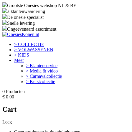
Grootste Onesies webshop NL & BE
3 klantenwaardering
De onesie specialist
Snelle levering
Ongeëvenaard assortiment
> COLLECTIE
> VOLWASSENEN
> KIDS
Meer
> Klantenservice
> Media & video
> Carnavalcollectie
> Kerstcollectie
0
Producten
€
0
00
Cart
Leeg
Geen producten in de winkelwagen.