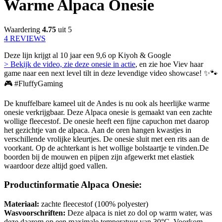
Warme Alpaca Onesie
Waardering
4.75
uit 5
4 REVIEWS
Deze lijn krijgt al 10 jaar een 9,6 op Kiyoh & Google
> Bekijk de video, zie deze onesie in actie
, en zie hoe Viev haar
game naar een next level tilt in deze levendige video showcase! ✨🐾
🎮 #FluffyGaming
De knuffelbare kameel uit de Andes is nu ook als heerlijke warme
onesie verkrijgbaar. Deze Alpaca onesie is gemaakt van een zachte
wollige fleecestof. De onesie heeft een fijne capuchon met daarop
het gezichtje van de alpaca. Aan de oren hangen kwastjes in
verschillende vrolijke kleurtjes. De onesie sluit met een rits aan de
voorkant. Op de achterkant is het wollige bolstaartje te vinden.De
boorden bij de mouwen en pijpen zijn afgewerkt met elastiek
waardoor deze altijd goed vallen.
Productinformatie Alpaca Onesie:
Materiaal:
zachte fleecestof (100% polyester)
Wasvoorschriften:
Deze alpaca is niet zo dol op warm water, was
deze daarom op een maximale temperatuur van 30°C. Voorkom