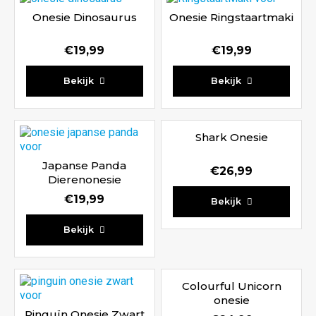
Onesie Dinosaurus
Onesie Ringstaartmaki
€
19,99
€
19,99
Waardering
Waardering
Bekijk
Bekijk
4.80
5.00
uit 5
uit 5
Shark Onesie
Japanse Panda
€
26,99
Dierenonesie
Waardering
€
19,99
Bekijk
5.00
Waardering
uit 5
Bekijk
5.00
uit 5
Colourful Unicorn
onesie
Pinguïn Onesie Zwart