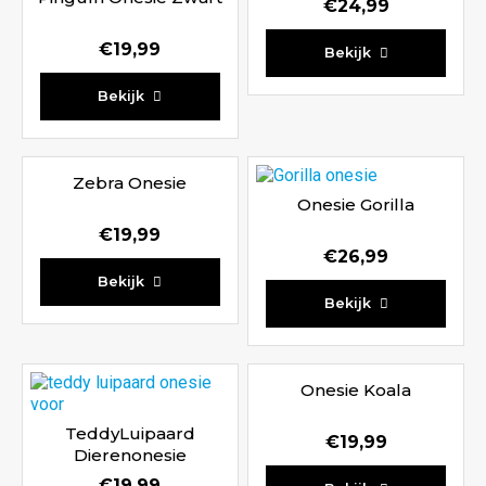
€
24,99
Waardering
€
19,99
Bekijk
4.00
Waardering
uit 5
Bekijk
4.67
uit 5
Zebra Onesie
Onesie Gorilla
€
19,99
€
26,99
Waardering
Bekijk
4.33
Waardering
Bekijk
uit 5
5.00
uit 5
Onesie Koala
TeddyLuipaard
€
19,99
Dierenonesie
€
19,99