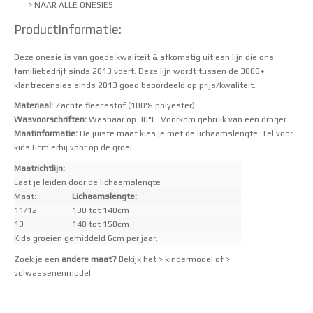
> NAAR ALLE ONESIES
Productinformatie:
Deze onesie is van goede kwaliteit & afkomstig uit een lijn die ons
familiebedrijf sinds 2013 voert. Deze lijn wordt tussen de 3000+
klantrecensies sinds 2013 goed beoordeeld op prijs/kwaliteit.
Materiaal:
Zachte fleecestof (100% polyester)
Wasvoorschriften:
Wasbaar op 30°C. Voorkom gebruik van een droger.
Maatinformatie:
De juiste maat kies je met de lichaamslengte. Tel voor
kids 6cm erbij voor op de groei.
Maatrichtlijn:
Laat je leiden door de lichaamslengte
Maat:
Lichaamslengte:
11/12
130 tot 140cm
13
140 tot 150cm
Kids groeien gemiddeld 6cm per jaar.
Zoek je een
andere maat?
Bekijk het
> kindermodel
of
>
volwassenenmodel
.