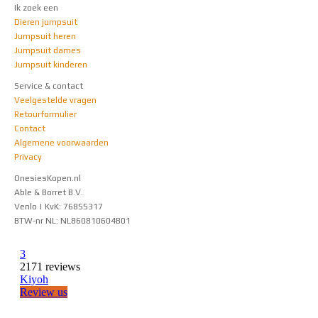
Ik zoek een
Dieren jumpsuit
Jumpsuit heren
Jumpsuit dames
Jumpsuit kinderen
Service & contact
Veelgestelde vragen
Retourformulier
Contact
Algemene voorwaarden
Privacy
OnesiesKopen.nl
Able & Borret B.V.
Venlo | KvK: 76855317
BTW-nr NL: NL860810604B01