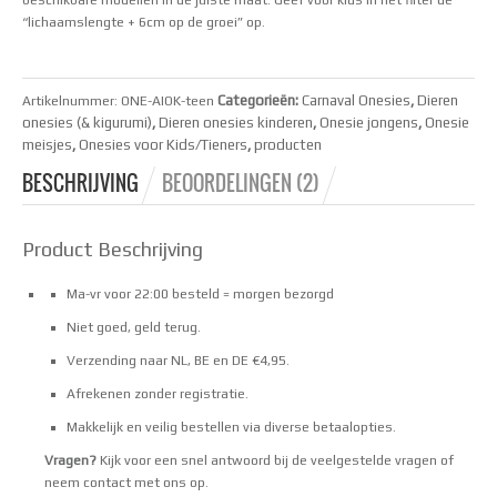
beschikbare modellen in de juiste maat. Geef voor kids in het filter de
“lichaamslengte + 6cm op de groei” op.
Categorieën:
Carnaval Onesies
,
Dieren
Artikelnummer:
ONE-AIOK-teen
onesies (& kigurumi)
,
Dieren onesies kinderen
,
Onesie jongens
,
Onesie
meisjes
,
Onesies voor Kids/Tieners
,
producten
BESCHRIJVING
BEOORDELINGEN (2)
Product Beschrijving
Ma-vr voor 22:00 besteld = morgen bezorgd
Niet goed, geld terug.
Verzending naar NL, BE en DE €4,95.
Afrekenen zonder registratie.
Makkelijk en veilig bestellen via
diverse betaalopties
.
Vragen?
Kijk voor een snel antwoord bij de
veelgestelde vragen
of
neem
contact
met ons op.