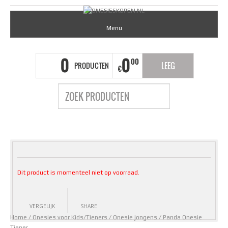
Menu
0
0
00
PRODUCTEN
LEEG
€
Dit product is momenteel niet op voorraad.
VERGELIJK
SHARE
Home
/
Onesies voor Kids/Tieners
/
Onesie jongens
/ Panda Onesie
Tiener