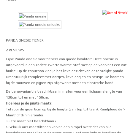
PANDA ONESIE TIENER
2 REVIEWS
Waardering
Fijne Panda onesie voor tieners van goede kwaliteit. Deze onesie is
4.50
uit 5
uitgevoerd in een zachte zwarte warme stof met op de voorkant een wit
buikje. Op de capuchon vind je het lieve gezicht van deze vrolijke panda.
Dit natuurlijk compleet met oortjes, lieve oogjes en neusje. De boorden
bij de mouwen en pijpen zijn afgewerkt met een elastische band.
De tienervariant is beschikbaar in maten voor een lichaamslengte van
130cm tot en met 150cm.
Hoe kies je de juiste maat?:
Tel voor de groei 6cm op bij de lengte (van top tot teen). Raadpleeg de
>
Maatrichtlijn
hieronder.
Juiste maat niet beschikbaar?
> Gebruik ons maatfilter
en verken een simpel overzicht van alle