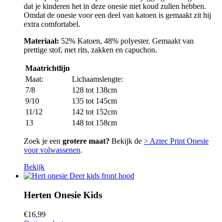
dat je kinderen het in deze onesie niet koud zullen hebben.
Omdat de onesie voor een deel van katoen is gemaakt zit hij
extra comfortabel.
Materiaal:
52% Katoen, 48% polyester. Gemaakt van
prettige stof, met rits, zakken en capuchon.
Maatrichtlijn
Maat:
Lichaamslengte:
7/8
128 tot 138cm
9/10
135 tot 145cm
11/12
142 tot 152cm
13
148 tot 158cm
Zoek je een
grotere maat?
Bekijk de
> Aztec Print Onesie
voor volwassenen
.
Bekijk
Herten Onesie Kids
€
16,99