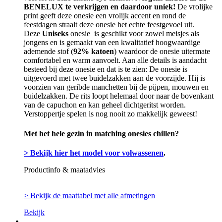
BENELUX te verkrijgen en daardoor uniek!
De vrolijke
print geeft deze onesie een vrolijk accent en rond de
feestdagen straalt deze onesie het echte feestgevoel uit.
Deze
Uniseks
onesie is geschikt voor zowel meisjes als
jongens en is gemaakt van een kwalitatief hoogwaardige
ademende stof (
92% katoen
) waardoor de onesie uitermate
comfortabel en warm aanvoelt. Aan alle details is aandacht
besteed bij deze onesie en dat is te zien: De onesie is
uitgevoerd met twee buidelzakken aan de voorzijde. Hij is
voorzien van geribde manchetten bij de pijpen, mouwen en
buidelzakken. De rits loopt helemaal door naar de bovenkant
van de capuchon en kan geheel dichtgeritst worden.
Verstoppertje spelen is nog nooit zo makkelijk geweest!
Met het hele gezin in matching onesies chillen?
> Bekijk hier het model voor volwassenen
.
Productinfo & maatadvies
> Bekijk de maattabel met alle afmetingen
Bekijk