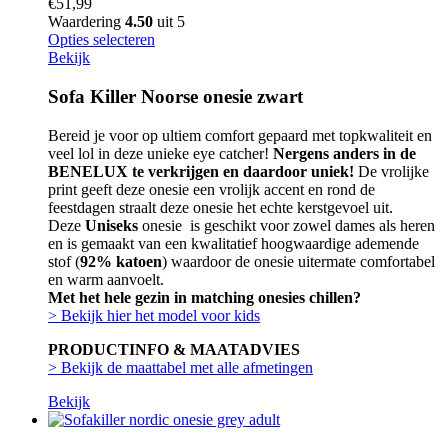
€
51,99
Waardering
4.50
uit 5
Opties selecteren
Bekijk
Sofa Killer Noorse onesie zwart
Bereid je voor op ultiem comfort gepaard met topkwaliteit en
veel lol in deze unieke eye catcher!
Nergens anders in de
BENELUX te verkrijgen en daardoor uniek!
De vrolijke
print geeft deze onesie een vrolijk accent en rond de
feestdagen straalt deze onesie het echte kerstgevoel uit.
Deze
Uniseks
onesie is geschikt voor zowel dames als heren
en is gemaakt van een kwalitatief hoogwaardige ademende
stof (
92% katoen
) waardoor de onesie uitermate comfortabel
en warm aanvoelt.
Met het hele gezin in matching onesies chillen?
> Bekijk hier het model voor kids
PRODUCTINFO & MAATADVIES
> Bekijk de maattabel met alle afmetingen
Bekijk