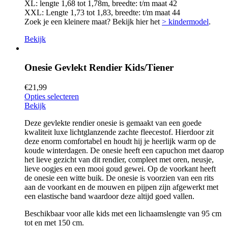
XL: lengte 1,68 tot 1,78m, breedte: t/m maat 42
XXL: Lengte 1,73 tot 1,83, breedte: t/m maat 44
Zoek je een kleinere maat? Bekijk hier het
> kindermodel
.
Bekijk
Onesie Gevlekt Rendier Kids/Tiener
€
21,99
Opties selecteren
Bekijk
Deze gevlekte rendier onesie is gemaakt van een goede
kwaliteit luxe lichtglanzende zachte fleecestof. Hierdoor zit
deze enorm comfortabel en houdt hij je heerlijk warm op de
koude winterdagen. De onesie heeft een capuchon met daarop
het lieve gezicht van dit rendier, compleet met oren, neusje,
lieve oogjes en een mooi goud gewei. Op de voorkant heeft
de onesie een witte buik. De onesie is voorzien van een rits
aan de voorkant en de mouwen en pijpen zijn afgewerkt met
een elastische band waardoor deze altijd goed vallen.
Beschikbaar voor alle kids met een lichaamslengte van 95 cm
tot en met 150 cm.