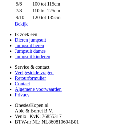
5/6
100 tot 115cm
7/8
110 tot 125cm
9/10
120 tot 135cm
Bekijk
Ik zoek een
Dieren jumpsuit
Jumpsuit heren
Jumpsuit dames
Jumpsuit kinderen
Service & contact
Veelgestelde vragen
Retourformulier
Contact
Algemene voorwaarden
Privacy
OnesiesKopen.nl
Able & Borret B.V.
Venlo | KvK: 76855317
BTW-nr NL: NL860810604B01