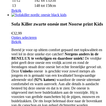
11/12
142 tot 152cm
13
148 tot 158cm
Bekijk
Sofa Killer zwarte onesie met Noorse print Kids
€
32,99
Opties selecteren
Bekijk
Bereid je voor op ultiem comfort gepaard met topkwaliteit en
veel lol in deze unieke eye catcher!
Nergens anders in de
BENELUX te verkrijgen en daardoor uniek!
De vrolijke
print geeft deze onesie een vrolijk accent en rond de
feestdagen straalt deze onesie het echte feestelijke gevoel uit.
Deze
Uniseks
onesie is geschikt voor zowel meisjes als
jongens en is gemaakt van een kwalitatief hoogwaardige
ademende stof (
92% katoen
) waardoor de onesie uitermate
comfortabel en warm aanvoelt. Aan alle details is aandacht
besteed bij deze onesie en dat is te zien: De onesie is
uitgevoerd met twee buidelzakken aan de voorzijde. Hij is
voorzien van geribde manchetten bij de pijpen, mouwen en
buidelzakken. De rits loopt helemaal door naar de bovenkant
van de capuchon en kan geheel dichtgeritst worden.