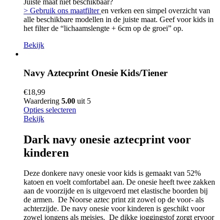
Juiste maat niet beschikbaar?
> Gebruik ons maatfilter
en verken een simpel overzicht van
alle beschikbare modellen in de juiste maat. Geef voor kids in
het filter de “lichaamslengte + 6cm op de groei” op.
Bekijk
Navy Aztecprint Onesie Kids/Tiener
€
18,99
Waardering
5.00
uit 5
Opties selecteren
Bekijk
Dark navy onesie aztecprint voor
kinderen
Deze donkere navy onesie voor kids is gemaakt van 52%
katoen en voelt comfortabel aan. De onesie heeft twee zakken
aan de voorzijde en is uitgevoerd met elastische boorden bij
de armen. De Noorse aztec print zit zowel op de voor- als
achterzijde. De navy onesie voor kinderen is geschikt voor
zowel jongens als meisjes. De dikke joggingstof zorgt ervoor