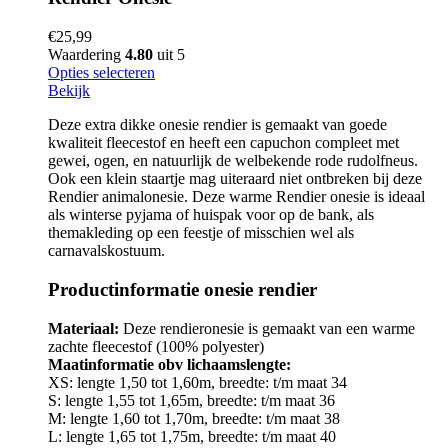
€
25,99
Waardering
4.80
uit 5
Opties selecteren
Bekijk
Deze extra dikke onesie rendier is gemaakt van goede
kwaliteit fleecestof en heeft een capuchon compleet met
gewei, ogen, en natuurlijk de welbekende rode rudolfneus.
Ook een klein staartje mag uiteraard niet ontbreken bij deze
Rendier animalonesie. Deze warme Rendier onesie is ideaal
als winterse pyjama of huispak voor op de bank, als
themakleding op een feestje of misschien wel als
carnavalskostuum.
Productinformatie onesie rendier
Materiaal:
Deze rendieronesie is gemaakt van een warme
zachte fleecestof (100% polyester)
Maatinformatie obv lichaamslengte:
XS: lengte 1,50 tot 1,60m, breedte: t/m maat 34
S: lengte 1,55 tot 1,65m, breedte: t/m maat 36
M: lengte 1,60 tot 1,70m, breedte: t/m maat 38
L: lengte 1,65 tot 1,75m, breedte: t/m maat 40