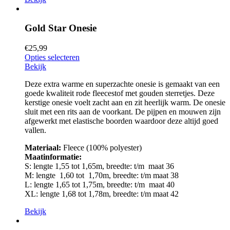
Gold Star Onesie
€
25,99
Opties selecteren
Bekijk
Deze extra warme en superzachte onesie is gemaakt van een
goede kwaliteit rode fleecestof met gouden sterretjes. Deze
kerstige onesie voelt zacht aan en zit heerlijk warm. De onesie
sluit met een rits aan de voorkant. De pijpen en mouwen zijn
afgewerkt met elastische boorden waardoor deze altijd goed
vallen.
Materiaal:
Fleece (100% polyester)
Maatinformatie:
S: lengte 1,55 tot 1,65m, breedte: t/m maat 36
M: lengte 1,60 tot 1,70m, breedte: t/m maat 38
L: lengte 1,65 tot 1,75m, breedte: t/m maat 40
XL: lengte 1,68 tot 1,78m, breedte: t/m maat 42
Bekijk