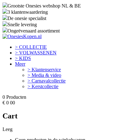
Grootste Onesies webshop NL & BE
3 klantenwaardering
De onesie specialist
Snelle levering
Ongeëvenaard assortiment
> COLLECTIE
> VOLWASSENEN
> KIDS
Meer
> Klantenservice
> Media & video
> Carnavalcollectie
> Kerstcollectie
0
Producten
€
0
00
Cart
Leeg
Geen producten in de winkelwagen.