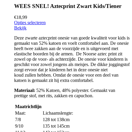
WEES SNEL! Aztecprint Zwart Kids/Tiener
€
18,99
Opties selecteren
Bekijk
Deze zwarte aztecprint onesie van goede kwaliteit voor kids is
gemaakt van 52% katoen en voelt comfortabel aan. De onesie
heeft twee zakken aan de voorzijde en is uitgevoerd met
elastische boorden bij de armen. De Noorse aztec print zit
zowel op de voor- als achterzijde. De onesie voor kinderen is
geschikt voor zowel jongens als meisjes. De dikke joggingstof
zorgt ervoor dat je kinderen het in deze onesie niet
koud zullen hebben. Omdat de onesie voor een deel van
katoen is gemaakt zit hij extra comfortabel.
Materiaal:
52% Katoen, 48% polyester. Gemaakt van
prettige stof, met rits, zakken en capuchon.
Maatrichtlijn
Maat:
Lichaamslengte:
7/8
128 tot 138cm
9/10
135 tot 145cm