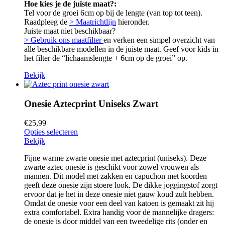
Hoe kies je de juiste maat?:
Tel voor de groei 6cm op bij de lengte (van top tot teen).
Raadpleeg de
> Maatrichtlijn
hieronder.
Juiste maat niet beschikbaar?
> Gebruik ons maatfilter
en verken een simpel overzicht van
alle beschikbare modellen in de juiste maat. Geef voor kids in
het filter de “lichaamslengte + 6cm op de groei” op.
Bekijk
Onesie Aztecprint Uniseks Zwart
€
25,99
Opties selecteren
Bekijk
Fijne warme zwarte onesie met aztecprint (uniseks). Deze
zwarte aztec onesie is geschikt voor zowel vrouwen als
mannen. Dit model met zakken en capuchon met koorden
geeft deze onesie zijn stoere look. De dikke joggingstof zorgt
ervoor dat je het in deze onesie niet gauw koud zult hebben.
Omdat de onesie voor een deel van katoen is gemaakt zit hij
extra comfortabel. Extra handig voor de mannelijke dragers:
de onesie is door middel van een tweedelige rits (onder en