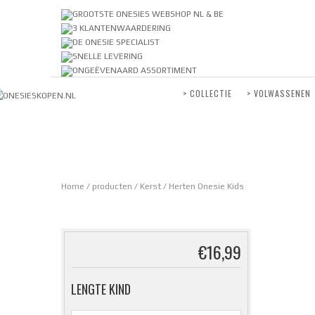
GROOTSTE ONESIES WEBSHOP NL & BE
3 KLANTENWAARDERING
DE ONESIE SPECIALIST
SNELLE LEVERING
ONGEËVENAARD ASSORTIMENT
> COLLECTIE
> VOLWASSENEN
Home
/
producten
/
Kerst
/ Herten Onesie Kids
€
16,99
LENGTE KIND