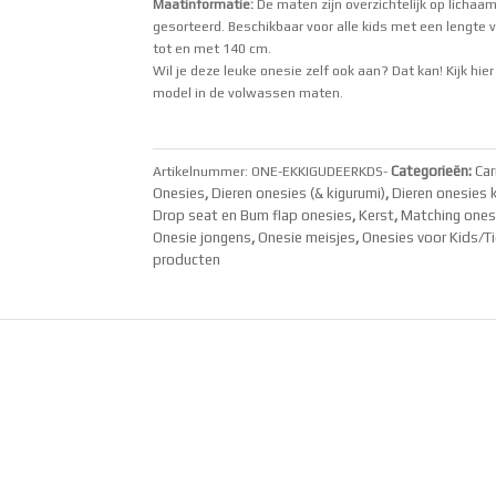
Maatinformatie:
De maten zijn overzichtelijk op lichaa
gesorteerd. Beschikbaar voor alle kids met een lengte
tot en met 140 cm.
Wil je deze leuke onesie zelf ook aan? Dat kan!
Kijk hier
model in de volwassen maten.
Categorieën:
Car
Artikelnummer:
ONE-EKKIGUDEERKDS-
Onesies
,
Dieren onesies (& kigurumi)
,
Dieren onesies 
Drop seat en Bum flap onesies
,
Kerst
,
Matching ones
Onesie jongens
,
Onesie meisjes
,
Onesies voor Kids/T
producten