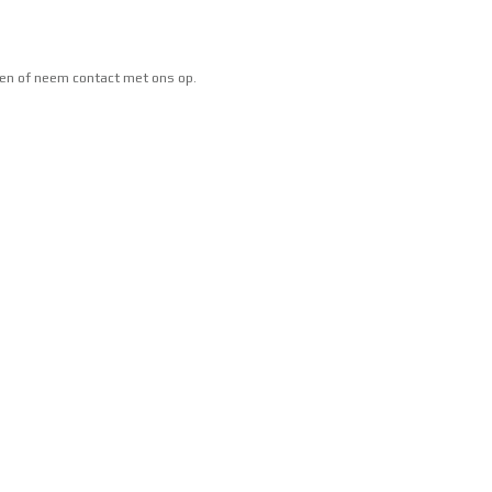
gen
of neem
contact
met ons op.