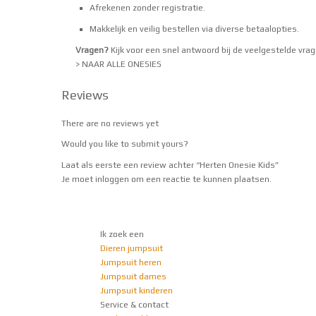
Afrekenen zonder registratie.
Makkelijk en veilig bestellen via
diverse betaalopties
.
Vragen?
Kijk voor een snel antwoord bij de
veelgestelde vra
> NAAR ALLE ONESIES
Reviews
There are no reviews yet
Would you like to
submit yours
?
Laat als eerste een review achter “Herten Onesie Kids”
Je moet
inloggen
om een reactie te kunnen plaatsen.
Ik zoek een
Dieren jumpsuit
Jumpsuit heren
Jumpsuit dames
Jumpsuit kinderen
Service & contact