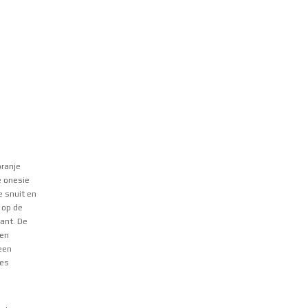
oranje
e onesie
e snuit en
 op de
kant. De
den
een
jes