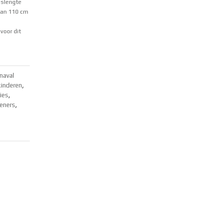
mslengte
 van 110 cm
voor dit
naval
kinderen
,
ies
,
ieners
,