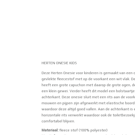
HERTEN ONESIE KIDS
Deze Herten Onesie voor kinderen is gemaakt van een 
gevlekte fleecestof met op de voorkant een wit vlak. D
heeft een grote capuchon met daarop de grote ogen, d
een klein gewei. Verder heeft dit model een bolstaartje
achterkant. Deze onesie sluit met een rits aan de voor
mouwen en pijpen zijn afgewerkt met elastische boor
waardoor deze altijd goed vallen. Aan de achterkant is 
horizontale rits verwerkt waardoor ook de toiletbezoek
comfortabel blijven.
Materiaal:
fleece stof (100% polyester)