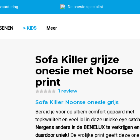
waardering
De onesie specialist
SENEN
> KIDS
Meer
Sofa Killer grijze
onesie met Noorse
print
1 review
Waardering
Sofa Killer Noorse onesie grijs
5.00
uit 5
Bereid je voor op ultiem comfort gepaard met
topkwaliteit en veel lol in deze unieke eye catch
Nergens anders in de BENELUX te verkrijgen en
daardoor uniek!
De vrolijke print geeft deze one