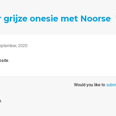
r grijze onesie met Noorse
eptember, 2020
bsite.
Would you like to
submi
.