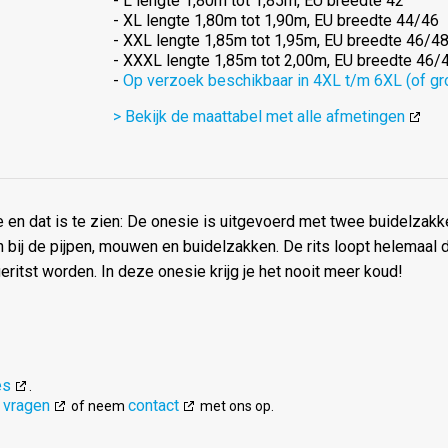
- L lengte 1,80m tot 1,85m, EU breedte 42
- XL lengte 1,80m tot 1,90m, EU breedte 44/46
- XXL lengte 1,85m tot 1,95m, EU breedte 46/4
- XXXL lengte 1,85m tot 2,00m, EU breedte 46/
-
Op verzoek beschikbaar in 4XL t/m 6XL (of gr
> Bekijk de maattabel met alle afmetingen
e en dat is te zien: De onesie is uitgevoerd met twee buidelzakk
n bij de pijpen, mouwen en buidelzakken. De rits loopt helemaal 
itst worden. In deze onesie krijg je het nooit meer koud!
es
.
 vragen
contact
of neem
met ons op.