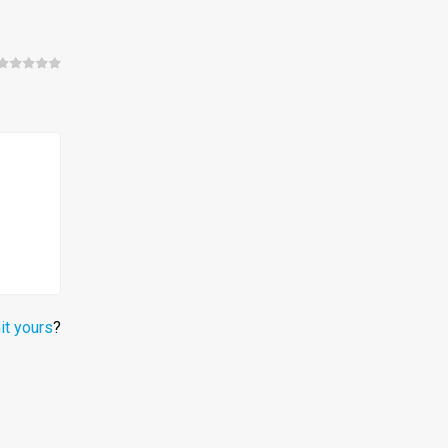
5.00
van
de 5
t yours
?