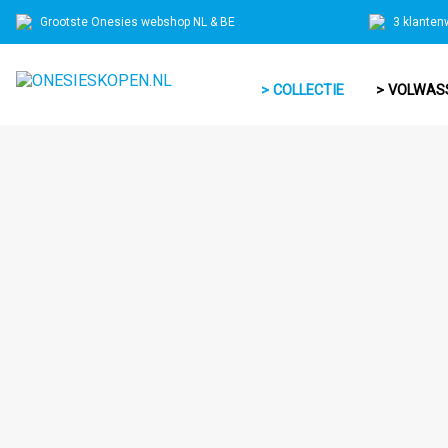
Grootste Onesies webshop NL & BE
3 klanten
> COLLECTIE
> VOLWAS