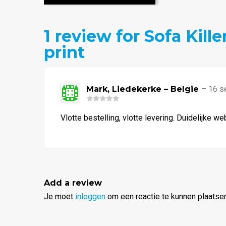
1
review for Sofa Kille
print
Mark, Liedekerke – Belgie
–
16 s
Waardering
5
uit 5
Vlotte bestelling, vlotte levering. Duidelijke we
Add a review
Je moet
inloggen
om een reactie te kunnen plaatsen