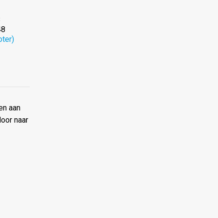
8
48
oter)
en aan
door naar