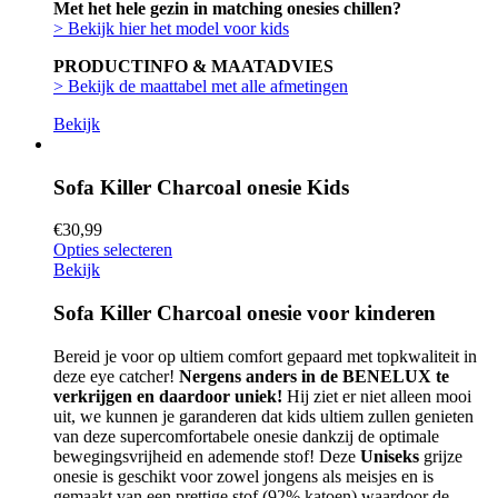
Met het hele gezin in matching onesies chillen?
> Bekijk hier het model voor kids
PRODUCTINFO & MAATADVIES
> Bekijk de maattabel met alle afmetingen
Bekijk
Sofa Killer Charcoal onesie Kids
€
30,99
Opties selecteren
Bekijk
Sofa Killer Charcoal onesie voor kinderen
Bereid je voor op ultiem comfort gepaard met topkwaliteit in
deze eye catcher!
Nergens anders in de BENELUX te
verkrijgen en daardoor uniek!
Hij ziet er niet alleen mooi
uit, we kunnen je garanderen dat kids ultiem zullen genieten
van deze supercomfortabele onesie dankzij de optimale
bewegingsvrijheid en ademende stof! Deze
Uniseks
grijze
onesie is geschikt voor zowel jongens als meisjes en is
gemaakt van een prettige stof (92% katoen) waardoor de