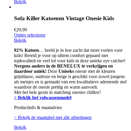
Bekijk
Sofa Killer Katoenen Vintage Onesie Kids
€
29,99
Opties selecteren
Bekijk
92% Katoen
… beeld je in hoe zacht dat moet voelen voor
kids! Bereid je voor op ultiem comfort gepaard met
topkwaliteit en veel lol voor kids in deze unieke eye catcher!
Nergens anders in de BENELUX te verkrijgen en
daardoor uniek!
Deze
Uniseks
onesie met de kleuren
grijsblauw, oudroze en beige is geschikt voor zowel jongens
als meisjes en is gemaakt van een kwalitatieve ademende stof
waardoor de onesie prettig en warm aanvoelt.
Met het hele gezin in matching onesies chillen?
> Bekijk het volwassenmodel
Productinfo & maatadvies
> Bekijk de maattabel met alle afmetingen
Bekijk