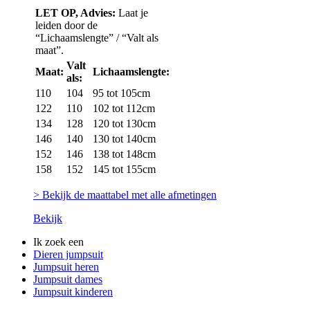
LET OP, Advies:
Laat je
leiden door de
“Lichaamslengte” / “Valt als
maat”.
Valt
Maat:
Lichaamslengte:
als:
110
104
95 tot 105cm
122
110
102 tot 112cm
134
128
120 tot 130cm
146
140
130 tot 140cm
152
146
138 tot 148cm
158
152
145 tot 155cm
> Bekijk de maattabel met alle afmetingen
Bekijk
Ik zoek een
Dieren jumpsuit
Jumpsuit heren
Jumpsuit dames
Jumpsuit kinderen