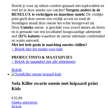
Bereid je voor op ultiem comfort gepaard met topkwaliteit en
veel lol in deze unieke eye catcher!
Nergens anders in de
BENELUX te verkrijgen en daardoor uniek!
De vrolijke
print geeft deze onesie een vrolijk accent en rond de
feestdagen straalt deze onesie het echte kerstgevoel uit.
Deze
Uniseks
onesie is geschikt voor zowel dames als heren
en is gemaakt van een kwalitatief hoogwaardige ademende
stof (
92% katoen
) waardoor de onesie uitermate comfortabel
en warm aanvoelt.
Met het hele gezin in matching onesies chillen?
> Bekijk hier het model voor kids
PRODUCTINFO & MAATADVIES
> Bekijk de maattabel met alle afmetingen
Bekijk
Sofa Killer zwarte onesie met luipaard print
Kids
€
35,99
Opties selecteren
Bekijk