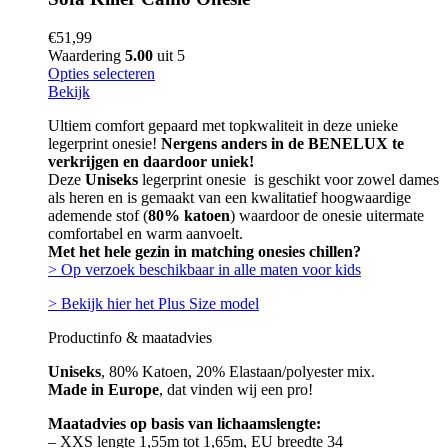
€
51,99
Waardering
5.00
uit 5
Opties selecteren
Bekijk
Ultiem comfort gepaard met topkwaliteit in deze unieke
legerprint onesie!
Nergens anders in de BENELUX te
verkrijgen en daardoor uniek!
Deze
Uniseks
legerprint onesie is geschikt voor zowel dames
als heren en is gemaakt van een kwalitatief hoogwaardige
ademende stof (
80% katoen
) waardoor de onesie uitermate
comfortabel en warm aanvoelt.
Met het hele gezin in matching onesies chillen?
> Op verzoek beschikbaar in alle maten voor kids
> Bekijk hier het Plus Size model
Productinfo & maatadvies
Uniseks
, 80% Katoen, 20% Elastaan/polyester mix.
Made in Europe
, dat vinden wij een pro!
Maatadvies op basis van lichaamslengte:
– XXS lengte 1,55m tot 1,65m, EU breedte 34