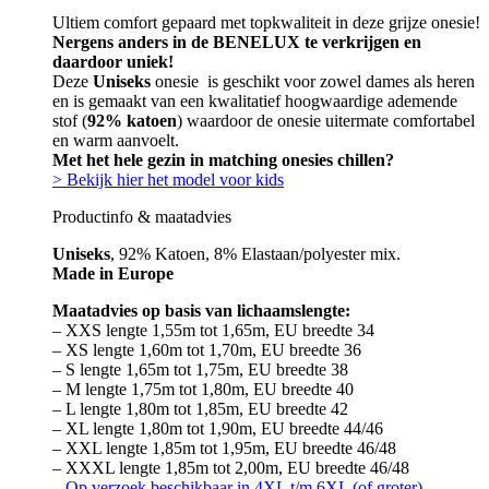
Ultiem comfort gepaard met topkwaliteit in deze grijze onesie!
Nergens anders in de BENELUX te verkrijgen en
daardoor uniek!
Deze
Uniseks
onesie is geschikt voor zowel dames als heren
en is gemaakt van een kwalitatief hoogwaardige ademende
stof (
92% katoen
) waardoor de onesie uitermate comfortabel
en warm aanvoelt.
Met het hele gezin in matching onesies chillen?
> Bekijk hier het model voor kids
Productinfo & maatadvies
Uniseks
, 92% Katoen, 8% Elastaan/polyester mix.
Made in Europe
Maatadvies op basis van lichaamslengte:
– XXS lengte 1,55m tot 1,65m, EU breedte 34
– XS lengte 1,60m tot 1,70m, EU breedte 36
– S lengte 1,65m tot 1,75m, EU breedte 38
– M lengte 1,75m tot 1,80m, EU breedte 40
– L lengte 1,80m tot 1,85m, EU breedte 42
– XL lengte 1,80m tot 1,90m, EU breedte 44/46
– XXL lengte 1,85m tot 1,95m, EU breedte 46/48
– XXXL lengte 1,85m tot 2,00m, EU breedte 46/48
–
Op verzoek beschikbaar in 4XL t/m 6XL (of groter)