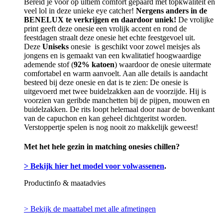
Bereid je voor op ultiem comfort gepaard met topkwaliteit en
veel lol in deze unieke eye catcher!
Nergens anders in de
BENELUX te verkrijgen en daardoor uniek!
De vrolijke
print geeft deze onesie een vrolijk accent en rond de
feestdagen straalt deze onesie het echte feestgevoel uit.
Deze
Uniseks
onesie is geschikt voor zowel meisjes als
jongens en is gemaakt van een kwalitatief hoogwaardige
ademende stof (
92% katoen
) waardoor de onesie uitermate
comfortabel en warm aanvoelt. Aan alle details is aandacht
besteed bij deze onesie en dat is te zien: De onesie is
uitgevoerd met twee buidelzakken aan de voorzijde. Hij is
voorzien van geribde manchetten bij de pijpen, mouwen en
buidelzakken. De rits loopt helemaal door naar de bovenkant
van de capuchon en kan geheel dichtgeritst worden.
Verstoppertje spelen is nog nooit zo makkelijk geweest!
Met het hele gezin in matching onesies chillen?
> Bekijk hier het model voor volwassenen
.
Productinfo & maatadvies
> Bekijk de maattabel met alle afmetingen