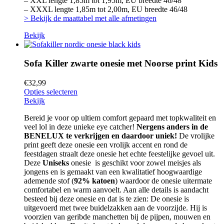
– XXL lengte 1,85m tot 1,95m, EU breedte 46/48
– XXXL lengte 1,85m tot 2,00m, EU breedte 46/48
> Bekijk de maattabel met alle afmetingen
Bekijk
Sofa Killer zwarte onesie met Noorse print Kids
€
32,99
Opties selecteren
Bekijk
Bereid je voor op ultiem comfort gepaard met topkwaliteit en
veel lol in deze unieke eye catcher!
Nergens anders in de
BENELUX te verkrijgen en daardoor uniek!
De vrolijke
print geeft deze onesie een vrolijk accent en rond de
feestdagen straalt deze onesie het echte feestelijke gevoel uit.
Deze
Uniseks
onesie is geschikt voor zowel meisjes als
jongens en is gemaakt van een kwalitatief hoogwaardige
ademende stof (
92% katoen
) waardoor de onesie uitermate
comfortabel en warm aanvoelt. Aan alle details is aandacht
besteed bij deze onesie en dat is te zien: De onesie is
uitgevoerd met twee buidelzakken aan de voorzijde. Hij is
voorzien van geribde manchetten bij de pijpen, mouwen en