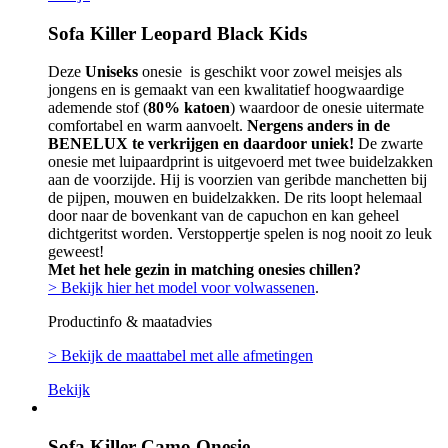
Sofa Killer Leopard Black Kids
Deze
Uniseks
onesie is geschikt voor zowel meisjes als
jongens en is gemaakt van een kwalitatief hoogwaardige
ademende stof (
80% katoen
) waardoor de onesie uitermate
comfortabel en warm aanvoelt.
Nergens anders in de
BENELUX te verkrijgen en daardoor uniek!
De zwarte
onesie met luipaardprint is uitgevoerd met twee buidelzakken
aan de voorzijde. Hij is voorzien van geribde manchetten bij
de pijpen, mouwen en buidelzakken. De rits loopt helemaal
door naar de bovenkant van de capuchon en kan geheel
dichtgeritst worden. Verstoppertje spelen is nog nooit zo leuk
geweest!
Met het hele gezin in matching onesies chillen?
> Bekijk hier het model voor volwassenen
.
Productinfo & maatadvies
> Bekijk de maattabel met alle afmetingen
Bekijk
Sofa Killer Camo Onesie