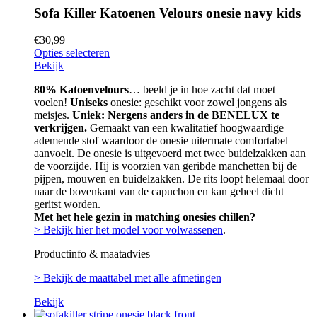
Sofa Killer Katoenen Velours onesie navy kids
€
30,99
Opties selecteren
Bekijk
80% Katoenvelours
… beeld je in hoe zacht dat moet
voelen!
Uniseks
onesie: geschikt voor zowel jongens als
meisjes.
Uniek: Nergens anders in de BENELUX te
verkrijgen.
Gemaakt van een kwalitatief hoogwaardige
ademende stof waardoor de onesie uitermate comfortabel
aanvoelt. De onesie is uitgevoerd met twee buidelzakken aan
de voorzijde. Hij is voorzien van geribde manchetten bij de
pijpen, mouwen en buidelzakken. De rits loopt helemaal door
naar de bovenkant van de capuchon en kan geheel dicht
geritst worden.
Met het hele gezin in matching onesies chillen?
> Bekijk hier het model voor volwassenen
.
Productinfo & maatadvies
> Bekijk de maattabel met alle afmetingen
Bekijk