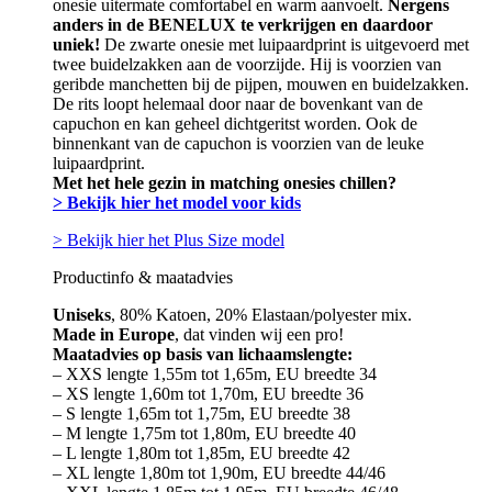
onesie uitermate comfortabel en warm aanvoelt.
Nergens
anders in de BENELUX te verkrijgen en daardoor
uniek!
De zwarte onesie met luipaardprint is uitgevoerd met
twee buidelzakken aan de voorzijde. Hij is voorzien van
geribde manchetten bij de pijpen, mouwen en buidelzakken.
De rits loopt helemaal door naar de bovenkant van de
capuchon en kan geheel dichtgeritst worden. Ook de
binnenkant van de capuchon is voorzien van de leuke
luipaardprint.
Met het hele gezin in matching onesies chillen?
> Bekijk hier het model voor kids
> Bekijk hier het Plus Size model
Productinfo & maatadvies
Uniseks
, 80% Katoen, 20% Elastaan/polyester mix.
Made in Europe
, dat vinden wij een pro!
Maatadvies op basis van lichaamslengte:
– XXS lengte 1,55m tot 1,65m, EU breedte 34
– XS lengte 1,60m tot 1,70m, EU breedte 36
– S lengte 1,65m tot 1,75m, EU breedte 38
– M lengte 1,75m tot 1,80m, EU breedte 40
– L lengte 1,80m tot 1,85m, EU breedte 42
– XL lengte 1,80m tot 1,90m, EU breedte 44/46