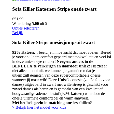
Sofa Killer Katoenen Stripe onesie zwart
€
51,99
Waardering
5.00
uit 5
Opties selecteren
Bekijk
Sofa Killer Stripe onesie/jumpsuit zwart
92% Katoen
… beeld je in hoe zacht dat moet voelen! Bereid
je voor op ultiem comfort gepaard met topkwaliteit en veel lol
in deze unieke eye catcher!
Nergens anders in de
BENELUX te verkrijgen en daardoor uniek!
Hij ziet er
niet alleen mooi uit, we kunnen je garanderen dat je
ultiem zult genieten van deze supercomfortabele onesie
wanneer jij maar wilt! Deze
Uniseks
onesie (zie 2e foto voor
dames) uitgevoerd in zwart met witte streep is geschikt voor
zowel dames als heren en is gemaakt van een kwalitatief
hoogwaardige ademende stof (
92% katoen
) waardoor de
onesie uitermate comfortabel en warm aanvoelt.
Met het hele gezin in matching onesies chillen?
> Bekijk hier het model voor kids