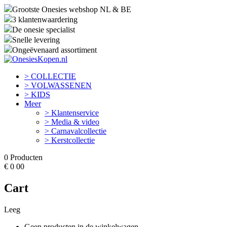
Grootste Onesies webshop NL & BE
3 klantenwaardering
De onesie specialist
Snelle levering
Ongeëvenaard assortiment
> COLLECTIE
> VOLWASSENEN
> KIDS
Meer
> Klantenservice
> Media & video
> Carnavalcollectie
> Kerstcollectie
0
Producten
€
0
00
Cart
Leeg
Geen producten in de winkelwagen.