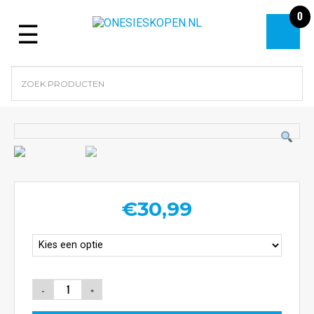
0
Menu
€
30,99