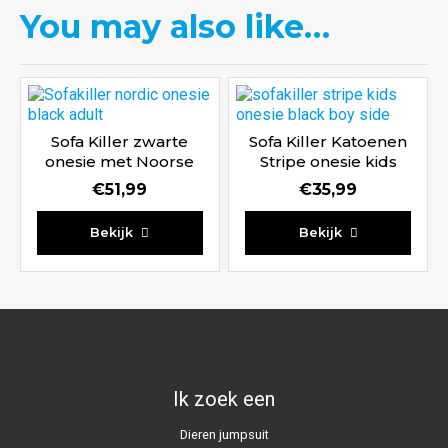
You may also like…
Sofa Killer zwarte
Sofa Killer Katoenen
onesie met Noorse
Stripe onesie kids
print
€
51,99
€
35,99
Waardering
Waardering
Bekijk
Bekijk
4.50
5.00
uit 5
uit 5
Ik zoek een
Dieren jumpsuit