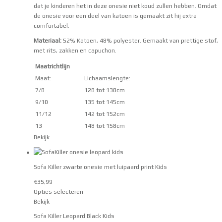
dat je kinderen het in deze onesie niet koud zullen hebben. Omdat
de onesie voor een deel van katoen is gemaakt zit hij extra
comfortabel.
Materiaal:
52% Katoen, 48% polyester. Gemaakt van prettige stof,
met rits, zakken en capuchon.
Maatrichtlijn
Maat:
Lichaamslengte:
7/8
128 tot 138cm
9/10
135 tot 145cm
11/12
142 tot 152cm
13
148 tot 158cm
Bekijk
Sofa Killer zwarte onesie met luipaard print Kids
€
35,99
Opties selecteren
Bekijk
Sofa Killer Leopard Black Kids