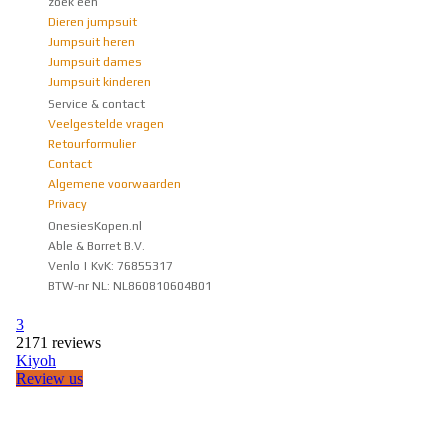
zoek een
Dieren jumpsuit
Jumpsuit heren
Jumpsuit dames
Jumpsuit kinderen
Service & contact
Veelgestelde vragen
Retourformulier
Contact
Algemene voorwaarden
Privacy
OnesiesKopen.nl
Able & Borret B.V.
Venlo | KvK: 76855317
BTW-nr NL: NL860810604B01