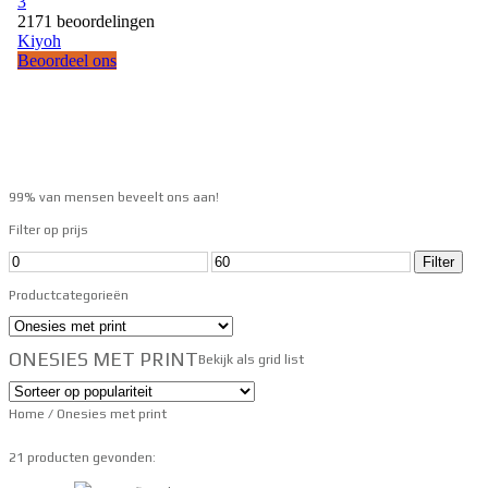
99% van mensen beveelt ons aan!
Filter op prijs
Filter
Productcategorieën
ONESIES MET PRINT
Bekijk als
grid
list
Home
/ Onesies met print
21 producten gevonden: