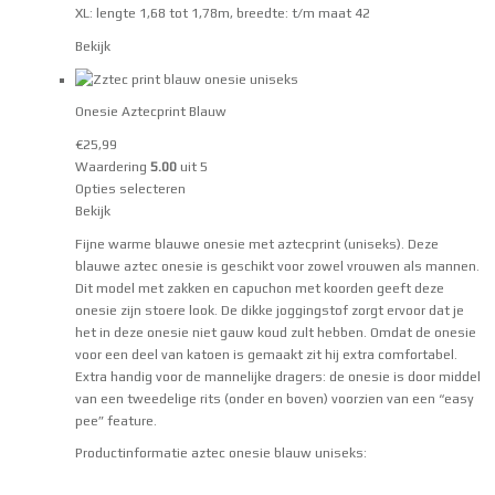
XL: lengte 1,68 tot 1,78m, breedte: t/m maat 42
Bekijk
Onesie Aztecprint Blauw
€
25,99
Waardering
5.00
uit 5
Opties selecteren
Bekijk
Fijne warme blauwe onesie met aztecprint (uniseks). Deze
blauwe aztec onesie is geschikt voor zowel vrouwen als mannen.
Dit model met zakken en capuchon met koorden geeft deze
onesie zijn stoere look. De dikke joggingstof zorgt ervoor dat je
het in deze onesie niet gauw koud zult hebben. Omdat de onesie
voor een deel van katoen is gemaakt zit hij extra comfortabel.
Extra handig voor de mannelijke dragers: de onesie is door middel
van een tweedelige rits (onder en boven) voorzien van een “easy
pee” feature.
Productinformatie aztec onesie blauw uniseks: