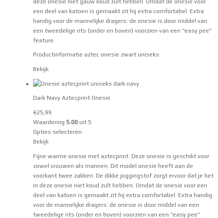
deze onesie niet gauw koud zult hebben. Omdat de onesie voor
een deel van katoen is gemaakt zit hij extra comfortabel. Extra
handig voor de mannelijke dragers: de onesie is door middel van
een tweedelige rits (onder en boven) voorzien van een “easy pee”
feature.
Productinformatie aztec onesie zwart uniseks:
Bekijk
Dark Navy Aztecprint Onesie
€
25,99
Waardering
5.00
uit 5
Opties selecteren
Bekijk
Fijne warme onesie met aztecprint. Deze onesie is geschikt voor
zowel vrouwen als mannen. Dit model onesie heeft aan de
voorkant twee zakken. De dikke joggingstof zorgt ervoor dat je het
in deze onesie niet koud zult hebben. Omdat de onesie voor een
deel van katoen is gemaakt zit hij extra comfortabel. Extra handig
voor de mannelijke dragers: de onesie is door middel van een
tweedelige rits (onder en boven) voorzien van een “easy pee”