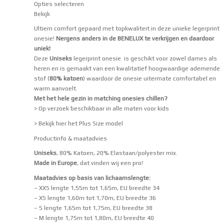
Opties selecteren
Bekijk
Ultiem comfort gepaard met topkwaliteit in deze unieke legerprint
onesie!
Nergens anders in de BENELUX te verkrijgen en daardoor
uniek!
Deze
Uniseks
legerprint onesie is geschikt voor zowel dames als
heren en is gemaakt van een kwalitatief hoogwaardige ademende
stof (
80% katoen
) waardoor de onesie uitermate comfortabel en
warm aanvoelt.
Met het hele gezin in matching onesies chillen?
> Op verzoek beschikbaar in alle maten voor kids
> Bekijk hier het Plus Size model
Productinfo & maatadvies
Uniseks
, 80% Katoen, 20% Elastaan/polyester mix.
Made in Europe
, dat vinden wij een pro!
Maatadvies op basis van lichaamslengte:
– XXS lengte 1,55m tot 1,65m, EU breedte 34
– XS lengte 1,60m tot 1,70m, EU breedte 36
– S lengte 1,65m tot 1,75m, EU breedte 38
– M lengte 1,75m tot 1,80m, EU breedte 40