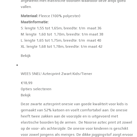
afgewerkt met elastische boorden waardoor deze altijd goed
vallen.
Materiaal:
Fleece (100% polyester)
Maatinformatie:
S: lengte 1,55 tot 1,65m, breedte: t/m maat 36
M: lengte 1,60 tot 1,70m, breedte: t/m maat 38
L: lengte 1,65 tot 1,75m, breedte: t/m maat 40
XL: lengte 1,68 tot 1,78m, breedte: t/m maat 42
Bekijk
WEES SNEL! Aztecprint Zwart Kids/Tiener
€
18,99
Opties selecteren
Bekijk
Deze zwarte aztecprint onesie van goede kwaliteit voor kids is
gemaakt van 52% katoen en voelt comfortabel aan. De onesie
heeft twee zakken aan de voorzijde en is uitgevoerd met
elastische boorden bij de armen. De Noorse aztec print zit zowel
op de voor- als achterzijde. De onesie voor kinderen is geschikt
voor zowel jongens als meisjes. De dikke joggingstof zorgt ervoor