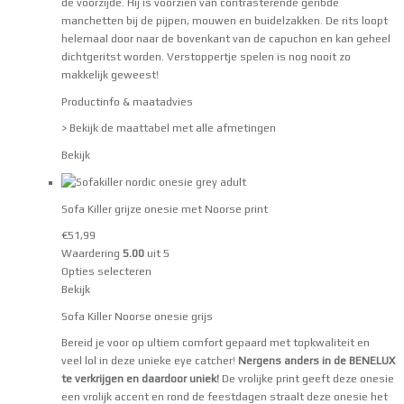
de voorzijde. Hij is voorzien van contrasterende geribde
manchetten bij de pijpen, mouwen en buidelzakken. De rits loopt
helemaal door naar de bovenkant van de capuchon en kan geheel
dichtgeritst worden. Verstoppertje spelen is nog nooit zo
makkelijk geweest!
Productinfo & maatadvies
> Bekijk de maattabel met alle afmetingen
Bekijk
Sofa Killer grijze onesie met Noorse print
€
51,99
Waardering
5.00
uit 5
Opties selecteren
Bekijk
Sofa Killer Noorse onesie grijs
Bereid je voor op ultiem comfort gepaard met topkwaliteit en
veel lol in deze unieke eye catcher!
Nergens anders in de BENELUX
te verkrijgen en daardoor uniek!
De vrolijke print geeft deze onesie
een vrolijk accent en rond de feestdagen straalt deze onesie het