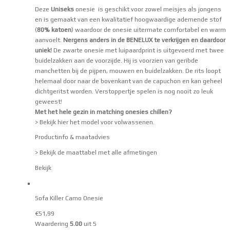
Deze
Uniseks
onesie is geschikt voor zowel meisjes als jongens
en is gemaakt van een kwalitatief hoogwaardige ademende stof
(
80% katoen
) waardoor de onesie uitermate comfortabel en warm
aanvoelt.
Nergens anders in de BENELUX te verkrijgen en daardoor
uniek!
De zwarte onesie met luipaardprint is uitgevoerd met twee
buidelzakken aan de voorzijde. Hij is voorzien van geribde
manchetten bij de pijpen, mouwen en buidelzakken. De rits loopt
helemaal door naar de bovenkant van de capuchon en kan geheel
dichtgeritst worden. Verstoppertje spelen is nog nooit zo leuk
geweest!
Met het hele gezin in matching onesies chillen?
> Bekijk hier het model voor volwassenen
.
Productinfo & maatadvies
> Bekijk de maattabel met alle afmetingen
Bekijk
Sofa Killer Camo Onesie
€
51,99
Waardering
5.00
uit 5