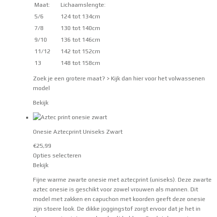
Maat:
Lichaamslengte:
5/6
124 tot 134cm
7/8
130 tot 140cm
9/10
136 tot 146cm
11/12
142 tot 152cm
13
148 tot 158cm
Zoek je een grotere maat?
> Kijk dan hier voor het volwassenen
model
Bekijk
Onesie Aztecprint Uniseks Zwart
€
25,99
Opties selecteren
Bekijk
Fijne warme zwarte onesie met aztecprint (uniseks). Deze zwarte
aztec onesie is geschikt voor zowel vrouwen als mannen. Dit
model met zakken en capuchon met koorden geeft deze onesie
zijn stoere look. De dikke joggingstof zorgt ervoor dat je het in