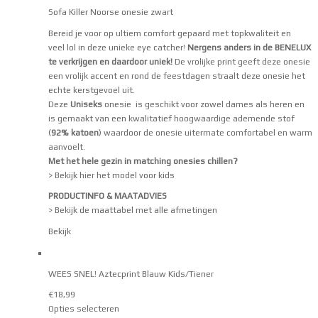
Sofa Killer Noorse onesie zwart
Bereid je voor op ultiem comfort gepaard met topkwaliteit en
veel lol in deze unieke eye catcher!
Nergens anders in de BENELUX
te verkrijgen en daardoor uniek!
De vrolijke print geeft deze onesie
een vrolijk accent en rond de feestdagen straalt deze onesie het
echte kerstgevoel uit.
Deze
Uniseks
onesie is geschikt voor zowel dames als heren en
is gemaakt van een kwalitatief hoogwaardige ademende stof
(
92% katoen
) waardoor de onesie uitermate comfortabel en warm
aanvoelt.
Met het hele gezin in matching onesies chillen?
> Bekijk hier het model voor kids
PRODUCTINFO & MAATADVIES
> Bekijk de maattabel met alle afmetingen
Bekijk
WEES SNEL! Aztecprint Blauw Kids/Tiener
€
18,99
Opties selecteren