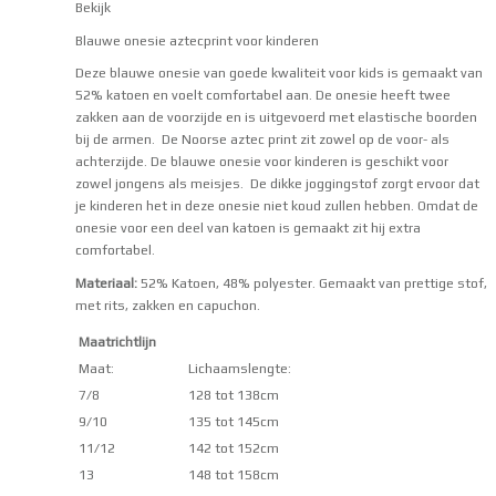
Bekijk
Blauwe onesie aztecprint voor kinderen
Deze blauwe onesie van goede kwaliteit voor kids is gemaakt van
52% katoen en voelt comfortabel aan. De onesie heeft twee
zakken aan de voorzijde en is uitgevoerd met elastische boorden
bij de armen. De Noorse aztec print zit zowel op de voor- als
achterzijde. De blauwe onesie voor kinderen is geschikt voor
zowel jongens als meisjes. De dikke joggingstof zorgt ervoor dat
je kinderen het in deze onesie niet koud zullen hebben. Omdat de
onesie voor een deel van katoen is gemaakt zit hij extra
comfortabel.
Materiaal:
52% Katoen, 48% polyester. Gemaakt van prettige stof,
met rits, zakken en capuchon.
Maatrichtlijn
Maat:
Lichaamslengte:
7/8
128 tot 138cm
9/10
135 tot 145cm
11/12
142 tot 152cm
13
148 tot 158cm