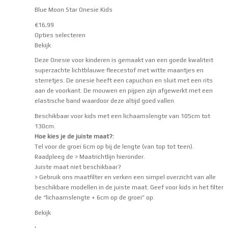
Blue Moon Star Onesie Kids
€
16,99
Opties selecteren
Bekijk
Deze Onesie voor kinderen is gemaakt van een goede kwaliteit
superzachte lichtblauwe fleecestof met witte maantjes en
sterretjes. De onesie heeft een capuchon en sluit met een rits
aan de voorkant. De mouwen en pijpen zijn afgewerkt met een
elastische band waardoor deze altijd goed vallen.
Beschikbaar voor kids met een lichaamslengte van 105cm tot
130cm.
Hoe kies je de juiste maat?:
Tel voor de groei 6cm op bij de lengte (van top tot teen).
Raadpleeg de
> Maatrichtlijn
hieronder.
Juiste maat niet beschikbaar?
> Gebruik ons maatfilter
en verken een simpel overzicht van alle
beschikbare modellen in de juiste maat. Geef voor kids in het filter
de “lichaamslengte + 6cm op de groei” op.
Bekijk