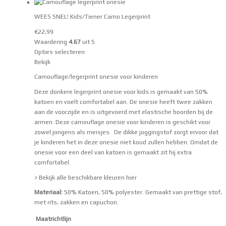
WEES SNEL! Kids/Tiener Camo Legerprint
€
22,99
Waardering
4.67
uit 5
Opties selecteren
Bekijk
Camouflage/legerprint onesie voor kinderen
Deze donkere legerprint onesie voor kids is gemaakt van 50%
katoen en voelt comfortabel aan. De onesie heeft twee zakken
aan de voorzijde en is uitgevoerd met elastische boorden bij de
armen. Deze camouflage onesie voor kinderen is geschikt voor
zowel jongens als meisjes. De dikke joggingstof zorgt ervoor dat
je kinderen het in deze onesie niet koud zullen hebben. Omdat de
onesie voor een deel van katoen is gemaakt zit hij extra
comfortabel.
> Bekijk alle beschikbare kleuren hier
Materiaal:
50% Katoen, 50% polyester. Gemaakt van prettige stof,
met rits, zakken en capuchon.
Maatrichtlijn