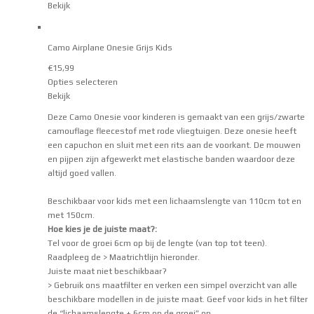
Bekijk
Camo Airplane Onesie Grijs Kids
€
15,99
Opties selecteren
Bekijk
Deze Camo Onesie voor kinderen is gemaakt van een grijs/zwarte
camouflage fleecestof met rode vliegtuigen. Deze onesie heeft
een capuchon en sluit met een rits aan de voorkant. De mouwen
en pijpen zijn afgewerkt met elastische banden waardoor deze
altijd goed vallen.
Beschikbaar voor kids met een lichaamslengte van 110cm tot en
met 150cm.
Hoe kies je de juiste maat?:
Tel voor de groei 6cm op bij de lengte (van top tot teen).
Raadpleeg de
> Maatrichtlijn
hieronder.
Juiste maat niet beschikbaar?
> Gebruik ons maatfilter
en verken een simpel overzicht van alle
beschikbare modellen in de juiste maat. Geef voor kids in het filter
de “lichaamslengte + 6cm op de groei” op.