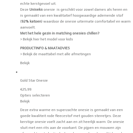
echte kerstgevoel uit.
Deze
Uniseks
onesie is geschikt voor zowel dames als heren en
is gemaakt van een kwalitatief hoogwaardige ademende stof
(
92% katoen
) waardoor de onesie uitermate comfortabel en warm
aanvoelt.
Met het hele gezin in matching onesies chillen?
> Bekijk hier het model voor kids
PRODUCTINFO & MAATADVIES
> Bekijk de maattabel met alle afmetingen
Bekijk
Gold Star Onesie
€
25,99
Opties selecteren
Bekijk
Deze extra warme en superzachte onesie is gemaakt van een
goede kwaliteit rode fleecestof met gouden sterretjes. Deze
kerstige onesie voelt zacht aan en zit heerlijk warm. De onesie
sluit met een rits aan de voorkant. De pijpen en mouwen zijn