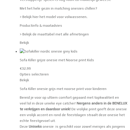
Met het hele gezin in matching onesies chillen?
> Bekijk hier het model voor volwassenen
.
Productinfo & maatadvies
> Bekijk de maattabel met alle afmetingen
Bekijk
Sofa Killer grijze onesie met Noorse print Kids
€
32,99
Opties selecteren
Bekijk
Sofa Killer onesie grijs met noorse print voor kinderen
Bereid je voor op ultiem comfort gepaard met topkwaliteit en
veel lol in deze unieke eye catcher!
Nergens anders in de BENELUX
te verkrijgen en daardoor uniek!
De vrolijke print geeft deze onesie
een vrolijk accent en rond de feestdagen straalt deze onesie het
echte feestgevoel uit.
Deze
Uniseks
onesie is geschikt voor zowel meisjes als jongens