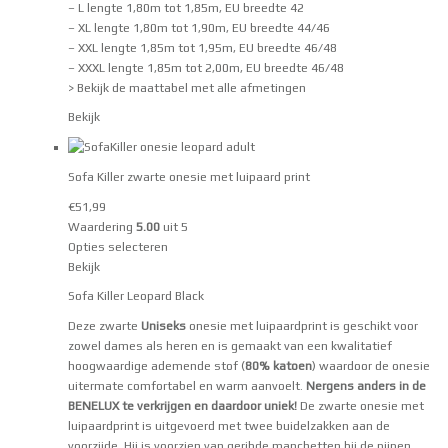
– L lengte 1,80m tot 1,85m, EU breedte 42
– XL lengte 1,80m tot 1,90m, EU breedte 44/46
– XXL lengte 1,85m tot 1,95m, EU breedte 46/48
– XXXL lengte 1,85m tot 2,00m, EU breedte 46/48
> Bekijk de maattabel met alle afmetingen
Bekijk
Sofa Killer zwarte onesie met luipaard print
€
51,99
Waardering
5.00
uit 5
Opties selecteren
Bekijk
Sofa Killer Leopard Black
Deze zwarte
Uniseks
onesie met luipaardprint is geschikt voor
zowel dames als heren en is gemaakt van een kwalitatief
hoogwaardige ademende stof (
80% katoen
) waardoor de onesie
uitermate comfortabel en warm aanvoelt.
Nergens anders in de
BENELUX te verkrijgen en daardoor uniek!
De zwarte onesie met
luipaardprint is uitgevoerd met twee buidelzakken aan de
voorzijde. Hij is voorzien van geribde manchetten bij de pijpen,