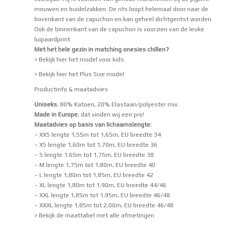
mouwen en buidelzakken. De rits loopt helemaal door naar de
bovenkant van de capuchon en kan geheel dichtgeritst worden.
Ook de binnenkant van de capuchon is voorzien van de leuke
luipaardprint.
Met het hele gezin in matching onesies chillen?
> Bekijk hier het model voor kids
> Bekijk hier het Plus Size model
Productinfo & maatadvies
Uniseks
, 80% Katoen, 20% Elastaan/polyester mix.
Made in Europe
, dat vinden wij een pro!
Maatadvies op basis van lichaamslengte:
– XXS lengte 1,55m tot 1,65m, EU breedte 34
– XS lengte 1,60m tot 1,70m, EU breedte 36
– S lengte 1,65m tot 1,75m, EU breedte 38
– M lengte 1,75m tot 1,80m, EU breedte 40
– L lengte 1,80m tot 1,85m, EU breedte 42
– XL lengte 1,80m tot 1,90m, EU breedte 44/46
– XXL lengte 1,85m tot 1,95m, EU breedte 46/48
– XXXL lengte 1,85m tot 2,00m, EU breedte 46/48
> Bekijk de maattabel met alle afmetingen