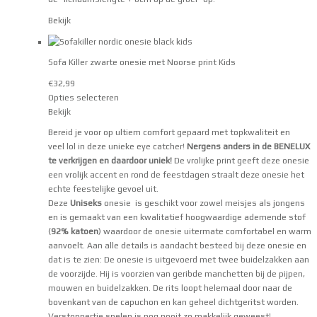
Bekijk
Sofa Killer zwarte onesie met Noorse print Kids
€
32,99
Opties selecteren
Bekijk
Bereid je voor op ultiem comfort gepaard met topkwaliteit en
veel lol in deze unieke eye catcher!
Nergens anders in de BENELUX
te verkrijgen en daardoor uniek!
De vrolijke print geeft deze onesie
een vrolijk accent en rond de feestdagen straalt deze onesie het
echte feestelijke gevoel uit.
Deze
Uniseks
onesie is geschikt voor zowel meisjes als jongens
en is gemaakt van een kwalitatief hoogwaardige ademende stof
(
92% katoen
) waardoor de onesie uitermate comfortabel en warm
aanvoelt. Aan alle details is aandacht besteed bij deze onesie en
dat is te zien: De onesie is uitgevoerd met twee buidelzakken aan
de voorzijde. Hij is voorzien van geribde manchetten bij de pijpen,
mouwen en buidelzakken. De rits loopt helemaal door naar de
bovenkant van de capuchon en kan geheel dichtgeritst worden.
Verstoppertje spelen is nog nooit zo makkelijk geweest!