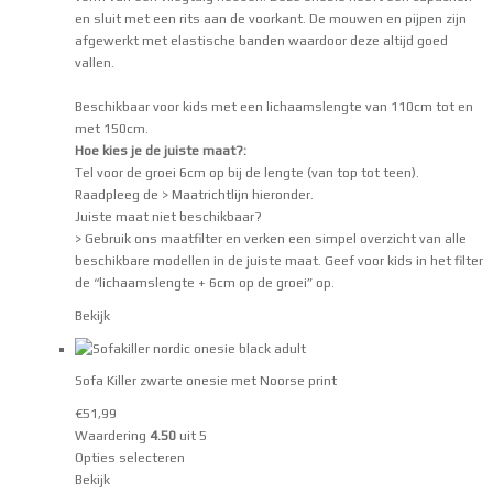
en sluit met een rits aan de voorkant. De mouwen en pijpen zijn
afgewerkt met elastische banden waardoor deze altijd goed
vallen.
Beschikbaar voor kids met een lichaamslengte van 110cm tot en
met 150cm.
Hoe kies je de juiste maat?:
Tel voor de groei 6cm op bij de lengte (van top tot teen).
Raadpleeg de
> Maatrichtlijn
hieronder.
Juiste maat niet beschikbaar?
> Gebruik ons maatfilter
en verken een simpel overzicht van alle
beschikbare modellen in de juiste maat. Geef voor kids in het filter
de “lichaamslengte + 6cm op de groei” op.
Bekijk
Sofa Killer zwarte onesie met Noorse print
€
51,99
Waardering
4.50
uit 5
Opties selecteren
Bekijk