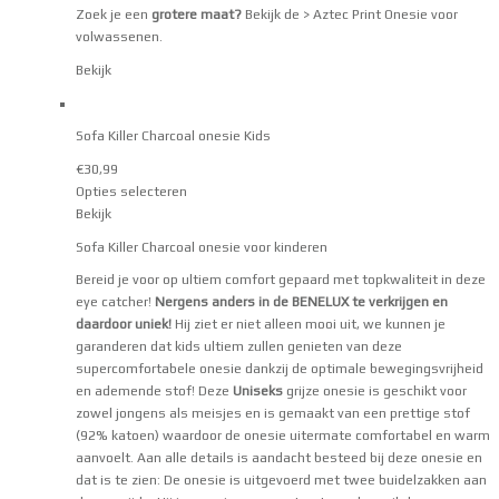
Zoek je een
grotere maat?
Bekijk de
> Aztec Print Onesie voor
volwassenen
.
Bekijk
Sofa Killer Charcoal onesie Kids
€
30,99
Opties selecteren
Bekijk
Sofa Killer Charcoal onesie voor kinderen
Bereid je voor op ultiem comfort gepaard met topkwaliteit in deze
eye catcher!
Nergens anders in de BENELUX te verkrijgen en
daardoor uniek!
Hij ziet er niet alleen mooi uit, we kunnen je
garanderen dat kids ultiem zullen genieten van deze
supercomfortabele onesie dankzij de optimale bewegingsvrijheid
en ademende stof! Deze
Uniseks
grijze onesie is geschikt voor
zowel jongens als meisjes en is gemaakt van een prettige stof
(92% katoen) waardoor de onesie uitermate comfortabel en warm
aanvoelt. Aan alle details is aandacht besteed bij deze onesie en
dat is te zien: De onesie is uitgevoerd met twee buidelzakken aan