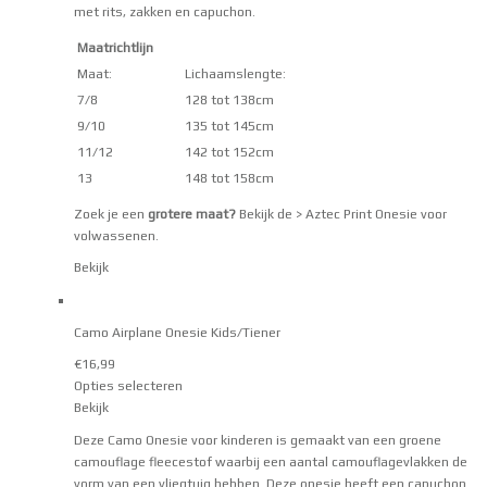
met rits, zakken en capuchon.
Maatrichtlijn
Maat:
Lichaamslengte:
7/8
128 tot 138cm
9/10
135 tot 145cm
11/12
142 tot 152cm
13
148 tot 158cm
Zoek je een
grotere maat?
Bekijk de
> Aztec Print Onesie voor
volwassenen
.
Bekijk
Camo Airplane Onesie Kids/Tiener
€
16,99
Opties selecteren
Bekijk
Deze Camo Onesie voor kinderen is gemaakt van een groene
camouflage fleecestof waarbij een aantal camouflagevlakken de
vorm van een vliegtuig hebben. Deze onesie heeft een capuchon