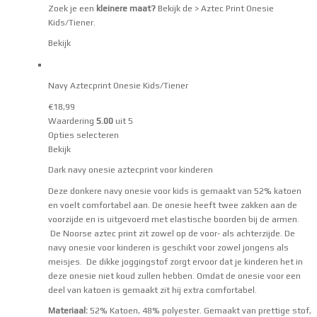
Zoek je een
kleinere maat?
Bekijk de
> Aztec Print Onesie
Kids/Tiener
.
Bekijk
Navy Aztecprint Onesie Kids/Tiener
€
18,99
Waardering
5.00
uit 5
Opties selecteren
Bekijk
Dark navy onesie aztecprint voor kinderen
Deze donkere navy onesie voor kids is gemaakt van 52% katoen
en voelt comfortabel aan. De onesie heeft twee zakken aan de
voorzijde en is uitgevoerd met elastische boorden bij de armen.
De Noorse aztec print zit zowel op de voor- als achterzijde. De
navy onesie voor kinderen is geschikt voor zowel jongens als
meisjes. De dikke joggingstof zorgt ervoor dat je kinderen het in
deze onesie niet koud zullen hebben. Omdat de onesie voor een
deel van katoen is gemaakt zit hij extra comfortabel.
Materiaal:
52% Katoen, 48% polyester. Gemaakt van prettige stof,