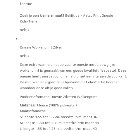
feature.
Zoek je een
kleinere maat?
Bekijk de
> Aztec Print Onesie
Kids/Tiener
.
Bekijk
Onesie Wolkenprint Zilver
Bekijk
Deze extra warme en superzachte onesie met blauwgrijze
wolkenprint is gemaakt van een goede kwaliteit fleecestof. Deze
onesie heeft een capuchon en sluit met een rits aan de voorkant.
De mouwen en pijpen zijn afgewerkt met elastische boorden
waardoor deze altijd goed vallen.
Productinformatie Onesie Zilveren Wolkenprint
Materiaal:
Fleece (100% polyester)
Maatinformatie:
S: lengte 1,55 tot 1,65m, breedte: t/m maat 36
M: lengte 1,60 tot 1,70m, breedte: t/m maat 38
L: lengte 1,65 tot 1,75m, breedte: t/m maat 40