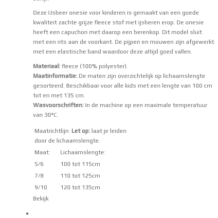
Deze IJsbeer onesie voor kinderen is gemaakt van een goede
kwaliteit zachte grijze fleece stof met ijsberen erop. De onesie
heeft een capuchon met daarop een berenkop. Dit model sluit
met een rits aan de voorkant. De pijpen en mouwen zijn afgewerkt
met een elastische band waardoor deze altijd goed vallen.
Materiaal:
fleece (100% polyester).
Maatinformatie:
De maten zijn overzichtelijk op lichaamslengte
gesorteerd. Beschikbaar voor alle kids met een lengte van 100 cm
tot en met 135 cm.
Wasvoorschriften:
In de machine op een maximale temperatuur
van 30°C.
Maatrichtlijn:
Let op:
laat je leiden
door de lichaamslengte.
Maat:
Lichaamslengte:
5/6
100 tot 115cm
7/8
110 tot 125cm
9/10
120 tot 135cm
Bekijk