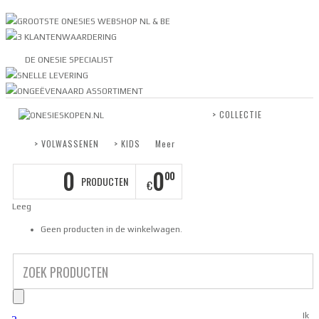
GROOTSTE ONESIES WEBSHOP NL & BE
3 KLANTENWAARDERING
DE ONESIE SPECIALIST
SNELLE LEVERING
ONGEËVENAARD ASSORTIMENT
> COLLECTIE
> VOLWASSENEN
> KIDS
Meer
0
0
00
PRODUCTEN
€
Leeg
Geen producten in de winkelwagen.
Ik