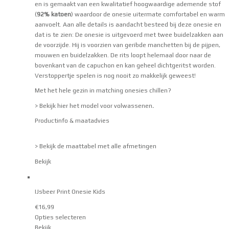
en is gemaakt van een kwalitatief hoogwaardige ademende stof
(
92% katoen
) waardoor de onesie uitermate comfortabel en warm
aanvoelt. Aan alle details is aandacht besteed bij deze onesie en
dat is te zien: De onesie is uitgevoerd met twee buidelzakken aan
de voorzijde. Hij is voorzien van geribde manchetten bij de pijpen,
mouwen en buidelzakken. De rits loopt helemaal door naar de
bovenkant van de capuchon en kan geheel dichtgeritst worden.
Verstoppertje spelen is nog nooit zo makkelijk geweest!
Met het hele gezin in matching onesies chillen?
> Bekijk hier het model voor volwassenen
.
Productinfo & maatadvies
> Bekijk de maattabel met alle afmetingen
Bekijk
IJsbeer Print Onesie Kids
€
16,99
Opties selecteren
Bekijk