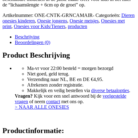
de “lichaamslengte + 6cm op de groei” op.
Artikelnummer:
ONE-CNTK-GRNCAMAIR-
Categorieën:
Dieren
onesies kinderen
,
Onesie jongens
,
Onesie meisjes
,
Onesies met
print
,
Onesies voor Kids/Tieners
,
producten
Beschrijving
Beoordelingen (0)
Product Beschrijving
Ma-vr voor 22:00 besteld = morgen bezorgd
Niet goed, geld terug.
Verzending naar NL, BE en DE €4,95.
Afrekenen zonder registratie.
Makkelijk en veilig bestellen via
diverse betaalopties
.
Vragen?
Kijk voor een snel antwoord bij de
veelgestelde
vragen
of neem
contact
met ons op.
> NAAR ALLE ONESIES
Productinformatie: