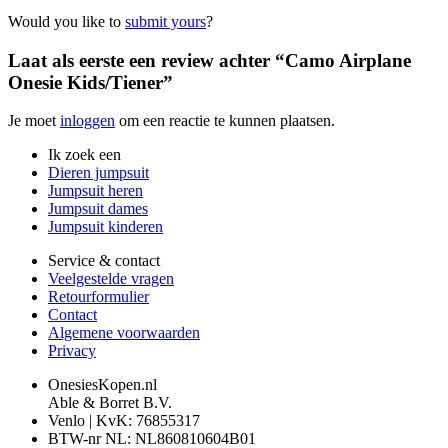
Would you like to
submit yours
?
Laat als eerste een review achter “Camo Airplane
Onesie Kids/Tiener”
Je moet
inloggen
om een reactie te kunnen plaatsen.
Ik zoek een
Dieren jumpsuit
Jumpsuit heren
Jumpsuit dames
Jumpsuit kinderen
Service & contact
Veelgestelde vragen
Retourformulier
Contact
Algemene voorwaarden
Privacy
OnesiesKopen.nl
Able & Borret B.V.
Venlo | KvK: 76855317
BTW-nr NL: NL860810604B01