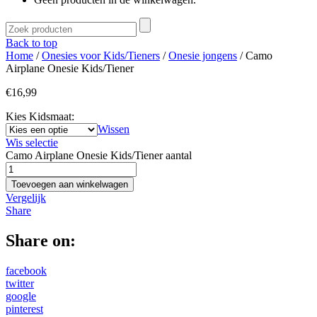
Back to top
Home
/
Onesies voor Kids/Tieners
/
Onesie jongens
/ Camo
Airplane Onesie Kids/Tiener
€
16,99
Kies Kidsmaat:
Wissen
Wis selectie
Camo Airplane Onesie Kids/Tiener aantal
Toevoegen aan winkelwagen
Vergelijk
Share
Share on:
facebook
twitter
google
pinterest