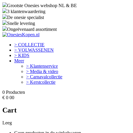
Grootste Onesies webshop NL & BE
3 klantenwaardering
De onesie specialist
Snelle levering
Ongeëvenaard assortiment
> COLLECTIE
> VOLWASSENEN
> KIDS
Meer
> Klantenservice
> Media & video
> Carnavalcollectie
> Kerstcollectie
0
Producten
€
0
00
Cart
Leeg
Geen producten in de winkelwagen.