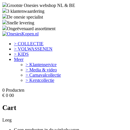
Grootste Onesies webshop NL & BE
3 klantenwaardering
De onesie specialist
Snelle levering
Ongeëvenaard assortiment
> COLLECTIE
> VOLWASSENEN
> KIDS
Meer
> Klantenservice
> Media & video
> Carnavalcollectie
> Kerstcollectie
0
Producten
€
0
00
Cart
Leeg
Geen producten in de winkelwagen.