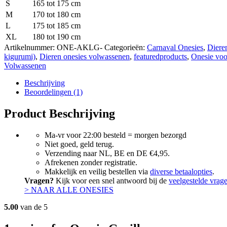
S
165 tot 175 cm
M
170 tot 180 cm
L
175 tot 185 cm
XL
180 tot 190 cm
Artikelnummer:
ONE-AKLG-
Categorieën:
Carnaval Onesies
,
Diere
kigurumi)
,
Dieren onesies volwassenen
,
featuredproducts
,
Onesie voo
Volwassenen
Beschrijving
Beoordelingen (1)
Product Beschrijving
Ma-vr voor 22:00 besteld = morgen bezorgd
Niet goed, geld terug.
Verzending naar NL, BE en DE €4,95.
Afrekenen zonder registratie.
Makkelijk en veilig bestellen via
diverse betaalopties
.
Vragen?
Kijk voor een snel antwoord bij de
veelgestelde vrag
> NAAR ALLE ONESIES
5.00
van de 5