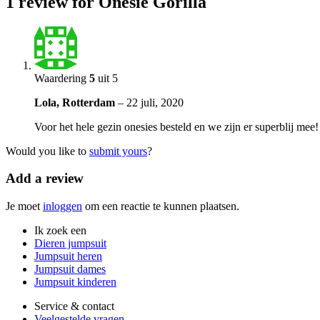
1
review for Onesie Gorilla
Waardering
5
uit 5
Lola, Rotterdam
–
22 juli, 2020
Voor het hele gezin onesies besteld en we zijn er superblij me
Would you like to
submit yours
?
Add a review
Je moet
inloggen
om een reactie te kunnen plaatsen.
Ik zoek een
Dieren jumpsuit
Jumpsuit heren
Jumpsuit dames
Jumpsuit kinderen
Service & contact
Veelgestelde vragen