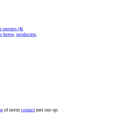
n onesies (&
r heren
,
producten
,
en
of neem
contact
met ons op.