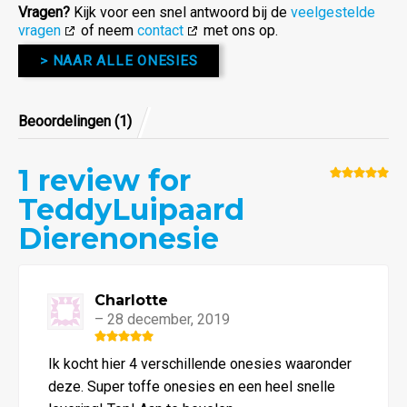
Vragen?
Kijk voor een snel antwoord bij de
veelgestelde
vragen
of neem
contact
met ons op.
> NAAR ALLE ONESIES
Beoordelingen (1)
1
review for
5.00
van
TeddyLuipaard
de 5
Dierenonesie
Charlotte
–
28 december, 2019
Waardering
Ik kocht hier 4 verschillende onesies waaronder
5
uit 5
deze. Super toffe onesies en een heel snelle