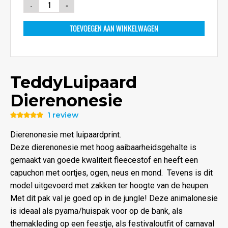
TOEVOEGEN AAN WINKELWAGEN
TeddyLuipaard
Dierenonesie
1 review
Waardering
5.00
uit 5
Dierenonesie met luipaardprint.
Deze dierenonesie met hoog aaibaarheidsgehalte is
gemaakt van goede kwaliteit fleecestof en heeft een
capuchon met oortjes, ogen, neus en mond. Tevens is dit
model uitgevoerd met zakken ter hoogte van de heupen.
Met dit pak val je goed op in de jungle! Deze animalonesie
is ideaal als pyama/huispak voor op de bank, als
themakleding op een feestje, als festivaloutfit of carnaval