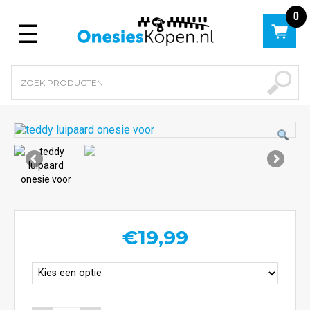
0
Menu
€
19,99