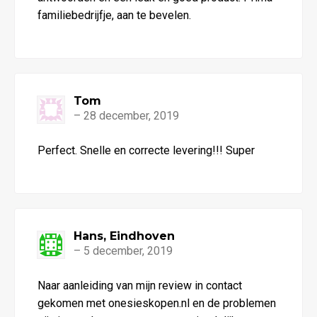
familiebedrijfje, aan te bevelen.
Tom
–
28 december, 2019
Waardering
Perfect. Snelle en correcte levering!!! Super
5
uit 5
Hans, Eindhoven
–
5 december, 2019
Waardering
Naar aanleiding van mijn review in contact
4
uit 5
gekomen met onesieskopen.nl en de problemen