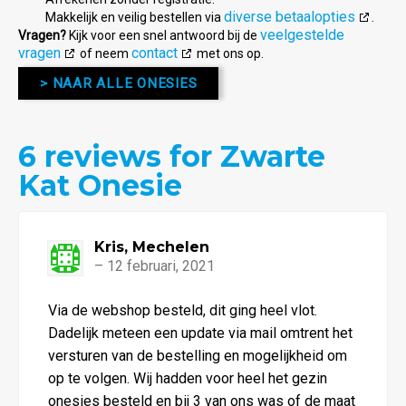
diverse betaalopties
Makkelijk en veilig bestellen via
.
veelgestelde
Vragen?
Kijk voor een snel antwoord bij de
vragen
contact
of neem
met ons op.
> NAAR ALLE ONESIES
6
reviews for Zwarte
4.83
van
Kat Onesie
de 5
Kris, Mechelen
–
12 februari, 2021
Waardering
Via de webshop besteld, dit ging heel vlot.
5
uit 5
Dadelijk meteen een update via mail omtrent het
versturen van de bestelling en mogelijkheid om
op te volgen. Wij hadden voor heel het gezin
onesies besteld en bij 3 van ons was of de maat