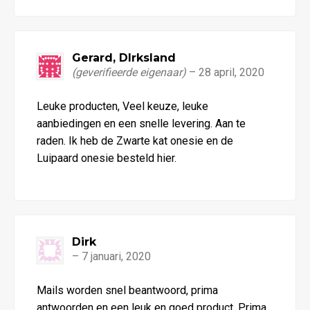
Gerard, DIrksland
(geverifieerde eigenaar)
–
28 april, 2020
Waardering
Leuke producten, Veel keuze, leuke
5
uit 5
aanbiedingen en een snelle levering. Aan te
raden. Ik heb de Zwarte kat onesie en de
Luipaard onesie besteld hier.
Dirk
–
7 januari, 2020
Waardering
Mails worden snel beantwoord, prima
5
uit 5
antwoorden en een leuk en goed product. Prima