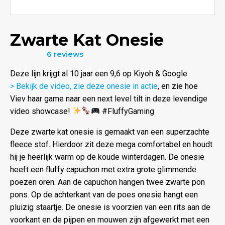
Zwarte Kat Onesie
6 reviews
Waardering
4.83
uit
Deze lijn krijgt al 10 jaar een 9,6 op Kiyoh & Google
5
> Bekijk de video, zie deze onesie in actie
, en zie hoe
Viev haar game naar een next level tilt in deze levendige
video showcase!
#FluffyGaming
Deze zwarte kat onesie is gemaakt van een superzachte
fleece stof. Hierdoor zit deze mega comfortabel en houdt
hij je heerlijk warm op de koude winterdagen. De onesie
heeft een fluffy capuchon met extra grote glimmende
poezen oren. Aan de capuchon hangen twee zwarte pon
pons. Op de achterkant van de poes onesie hangt een
pluizig staartje. De onesie is voorzien van een rits aan de
voorkant en de pijpen en mouwen zijn afgewerkt met een