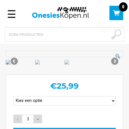
0
Menu
€
25,99