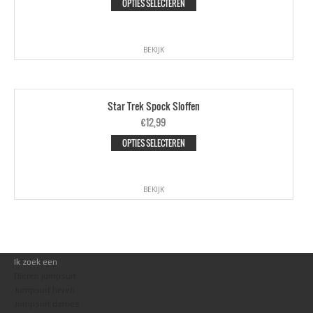
OPTIES SELECTEREN
BEKIJK
Star Trek Spock Sloffen
€
12,99
OPTIES SELECTEREN
BEKIJK
Ik zoek een
Dieren jumpsuit
Jumpsuit heren
Jumpsuit dames