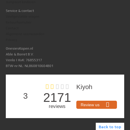
Jumpsuit kinderen
Service & contact
Veelgestelde vragen
Retourformulier
Contact
Algemene voorwaarden
Privacy
OnesiesKopen.nl
Able & Borret B.V.
Venlo | KvK: 76855317
BTW-nr NL: NL860810604B01
Back to top