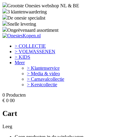
Grootste Onesies webshop NL & BE
3 klantenwaardering
De onesie specialist
Snelle levering
Ongeëvenaard assortiment
> COLLECTIE
> VOLWASSENEN
> KIDS
Meer
> Klantenservice
> Media & video
> Carnavalcollectie
> Kerstcollectie
0
Producten
€
0
00
Cart
Leeg
Geen producten in de winkelwagen.