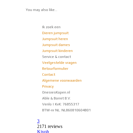
You may also like…
Ik zoek een
Dieren jumpsuit
Jumpsuit heren
Jumpsuit dames
Jumpsuit kinderen
Service & contact
Veelgestelde vragen
Retourformulier
Contact
Algemene voorwaarden
Privacy
OnesiesKopen.nl
Able & Borret B.V.
Venlo | KvK: 76855317
BTW-nr NL: NL860810604B01