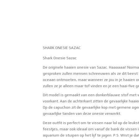
SHARK ONESIE SAZAC
Shark Onesie Sazac
De originele haaien onesie van Sazac. Haaaaaai! Norma
gesproken zullen mensen schreeuwen als ze dit beest 
oceaan ontmoeten, maar wanneer ze jou in je haaien on
zullen ze je alleen maar tof vinden en je een haai-five g
Dit model is gemaakt van een donkerblauwe stof met 
voorkant. Aan de achterkant zitten de gevaarlijke haaie
Op de capuchon zit de gevaarlijke kop met gemene oge
gevaarlijke tanden van deze onesie verwerkt.
Deze outfit is perfect om te vissen naar lol op de leuks
feestjes, maar ook ideaal om vanaf de bank de vissen i
aquarium de stuipen op het lijf te jagen. P.S. Wist je da