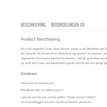
BESCHRIJVING
BEOORDELINGEN (0)
Product Beschrijving
Dit is de originele Sazac Haai Onesie. Sazac is de fabrikant van 
de namaak. De kwaliteit en afwerking zijn perfect te noemen. De
afgewerkt met mooie elastische banden. Ook de gezichten op de 
op zoek bent naar een kwalitatief goede onesie die een lange ti
Reviews
There are no reviews yet
Would you like to
submit yours
?
Laat als eerste een review achter “Shark Onesie SAZAC”
Je moet
inloggen
om een reactie te kunnen plaatsen.