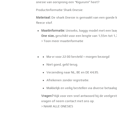
onesie van oorsprong een “
Kigurumi
” heet?
Productinformatie Shark Onesie:
Materiaal:
De shark Onesie is gemaakt van een goede k
fleece stof.
Maatinformatie:
Uniseks, baggy model met een laag
One size,
geschikt voor een lengte van 1,55m tot 1
> Toon meer maatinformatie
Ma-vr voor 22:00 besteld = morgen bezorgd
Niet goed, geld terug.
Verzending naar NL, BE en DE €4,95.
Afrekenen zonder registratie.
Makkelijk en veilig bestellen via
diverse betaalo
Vragen?
Kijk voor een snel antwoord bij de
veelgest
vragen
of neem
contact
met ons op.
> NAAR ALLE ONESIES