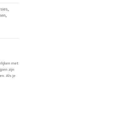
esies
,
nen
,
elijken met
jpen zijn
n. Als je