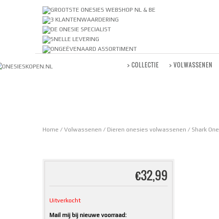
GROOTSTE ONESIES WEBSHOP NL & BE
3 KLANTENWAARDERING
DE ONESIE SPECIALIST
SNELLE LEVERING
ONGEËVENAARD ASSORTIMENT
> COLLECTIE
> VOLWASSENEN
Home
/
Volwassenen
/
Dieren onesies volwassenen
/ Shark On
€
32,99
Uitverkocht
Mail mij bij nieuwe voorraad: