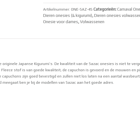
Categorieën:
Carnaval On
Artikelnummer:
ONE-SAZ-45
Dieren onesies (& kigurumi)
,
Dieren onesies volwasse
Onesie voor dames
,
Volwassenen
de originele Japanse Kigurumi’s. De kwaliteit van de Sazac onesies is niet te verg
 Fleece stof is van goede kwaliteit, de capuchon is gevoerd en de mouwen en pi
capuchons zijn goed bevestigd en zullen niet los laten na een aantal wasbeurte
jd meegaat ben je bij de modellen van Sazac aan het goede adres.