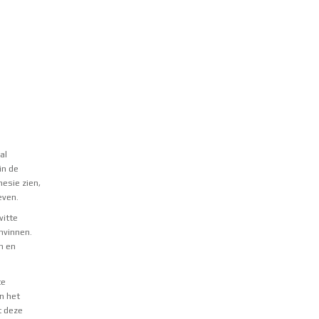
al
in de
esie zien,
even.
witte
nvinnen.
n en
te
n het
t deze