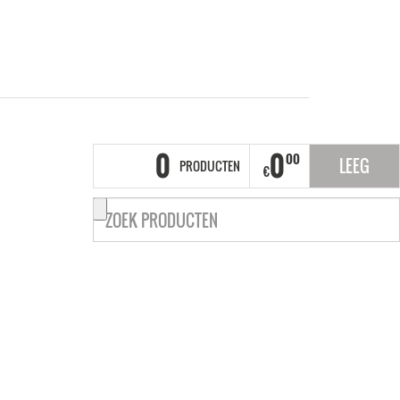
0
0
00
LEEG
PRODUCTEN
€