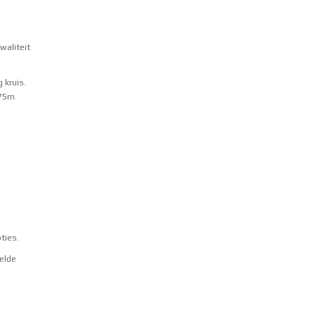
waliteit
 kruis.
,75m.
pties
.
elde