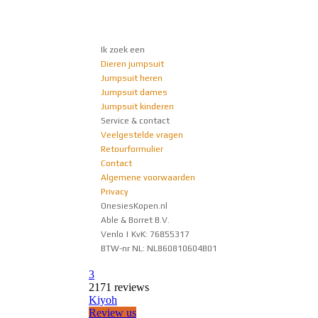
Ik zoek een
Dieren jumpsuit
Jumpsuit heren
Jumpsuit dames
Jumpsuit kinderen
Service & contact
Veelgestelde vragen
Retourformulier
Contact
Algemene voorwaarden
Privacy
OnesiesKopen.nl
Able & Borret B.V.
Venlo | KvK: 76855317
BTW-nr NL: NL860810604B01