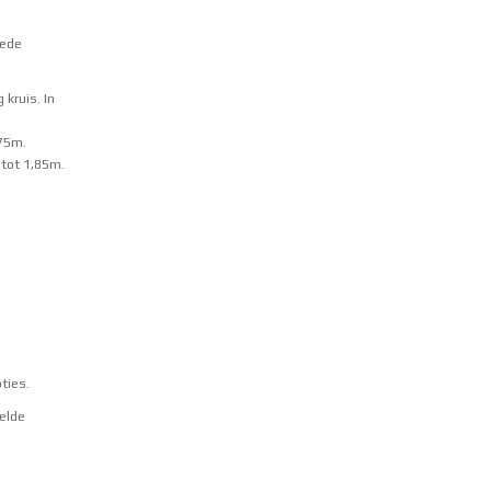
oede
kruis. In
,75m.
 tot 1,85m.
pties
.
elde