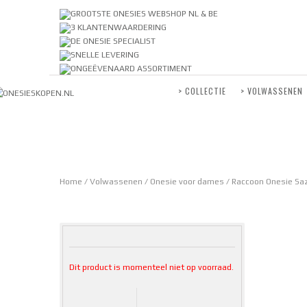
GROOTSTE ONESIES WEBSHOP NL & BE
3 KLANTENWAARDERING
DE ONESIE SPECIALIST
SNELLE LEVERING
ONGEËVENAARD ASSORTIMENT
> COLLECTIE
> VOLWASSENEN
Home
/
Volwassenen
/
Onesie voor dames
/ Raccoon Onesie Sa
Dit product is momenteel niet op voorraad.