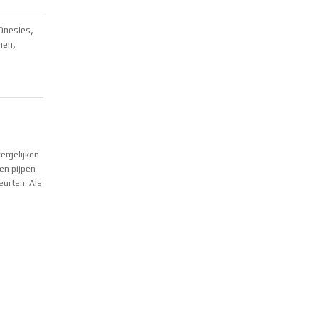
Onesies
,
nen
,
ergelijken
en pijpen
eurten. Als