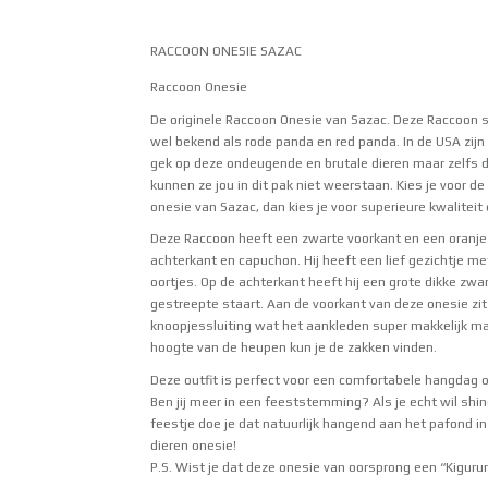
RACCOON ONESIE SAZAC
Raccoon Onesie
De originele Raccoon Onesie van Sazac. Deze Raccoon 
wel bekend als rode panda en red panda. In de USA zijn 
gek op deze ondeugende en brutale dieren maar zelfs 
kunnen ze jou in dit pak niet weerstaan. Kies je voor d
onesie van Sazac, dan kies je voor superieure kwaliteit
Deze Raccoon heeft een zwarte voorkant en een oranje
achterkant en capuchon. Hij heeft een lief gezichtje me
oortjes. Op de achterkant heeft hij een grote dikke zwa
gestreepte staart. Aan de voorkant van deze onesie zit
knoopjessluiting wat het aankleden super makkelijk ma
hoogte van de heupen kun je de zakken vinden.
Deze outfit is perfect voor een comfortabele hangdag 
Ben jij meer in een feeststemming? Als je echt wil shi
feestje doe je dat natuurlijk hangend aan het pafond i
dieren onesie!
P.S. Wist je dat deze onesie van oorsprong een “
Kiguru