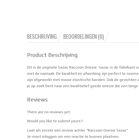
BESCHRIJVING
BEOORDELINGEN (0)
Product Beschrijving
Dit is de originele Sazac Raccoon Onesie. Sazac is de fabrikant v
met de namaak. De kwaliteit en afwerking zijn perfect te noeme
zijn afgewerkt met mooie elastische banden. Ook de gezichten o
je op zoek bent naar een kwalitatief goede onesie die een lange
Reviews
There are no reviews yet
Would you like to
submit yours
?
Laat als eerste een review achter “Raccoon Onesie Sazac”
Je moet
inloggen
om een reactie te kunnen plaatsen.