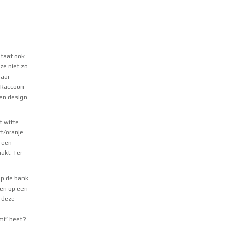
staat ook
ze niet zo
daar
e Raccoon
 en design.
t witte
rt/oranje
 een
akt. Ter
op de bank.
nen op een
n deze
mi
” heet?