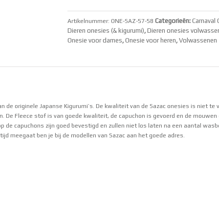
Categorieën:
Carnaval 
Artikelnummer:
ONE-SAZ-57-58
Dieren onesies (& kigurumi)
,
Dieren onesies volwasse
Onesie voor dames
,
Onesie voor heren
,
Volwassenen
an de originele Japanse Kigurumi’s. De kwaliteit van de Sazac onesies is niet te v
n. De Fleece stof is van goede kwaliteit, de capuchon is gevoerd en de mouwen 
p de capuchons zijn goed bevestigd en zullen niet los laten na een aantal wasb
 tijd meegaat ben je bij de modellen van Sazac aan het goede adres.