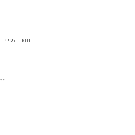
> KIDS
Meer
zac