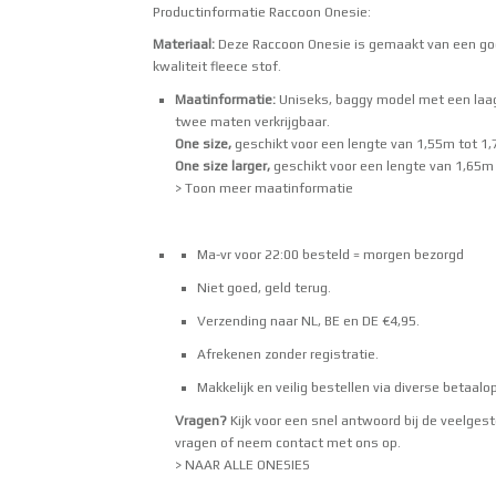
Productinformatie Raccoon Onesie:
Materiaal:
Deze Raccoon Onesie is gemaakt van een g
kwaliteit fleece stof.
Maatinformatie:
Uniseks, baggy model met een laag 
twee maten verkrijgbaar.
One size,
geschikt voor een lengte van 1,55m tot 1
One size larger,
geschikt voor een lengte van 1,65m
> Toon meer maatinformatie
Ma-vr voor 22:00 besteld = morgen bezorgd
Niet goed, geld terug.
Verzending naar NL, BE en DE €4,95.
Afrekenen zonder registratie.
Makkelijk en veilig bestellen via
diverse betaalo
Vragen?
Kijk voor een snel antwoord bij de
veelgest
vragen
of neem
contact
met ons op.
> NAAR ALLE ONESIES