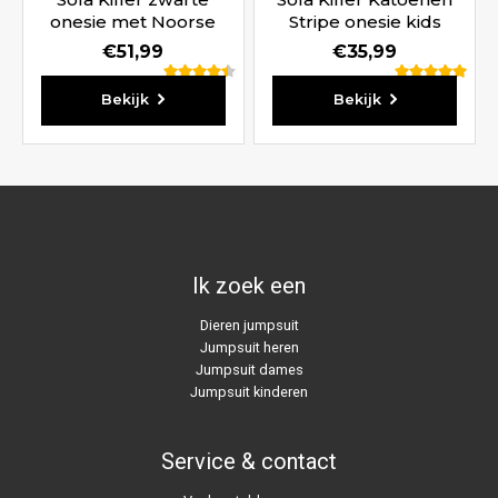
onesie met Noorse
Stripe onesie kids
print
€
51,99
€
35,99
Waardering
Waardering
Bekijk
Bekijk
4.50
5.00
uit 5
uit 5
Ik zoek een
Dieren jumpsuit
Jumpsuit heren
Jumpsuit dames
Jumpsuit kinderen
Service & contact