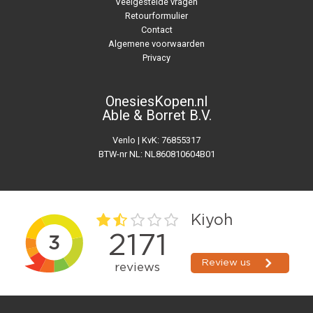
Veelgestelde vragen
Retourformulier
Contact
Algemene voorwaarden
Privacy
OnesiesKopen.nl
Able & Borret B.V.
Venlo | KvK: 76855317
BTW-nr NL: NL860810604B01