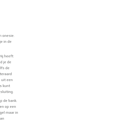
n onesie.
e in de
Hij heeft
d je de
lfs de
teraard
 uit een
es kunt
luiting.
op de bank.
nen op een
gel maar in
van