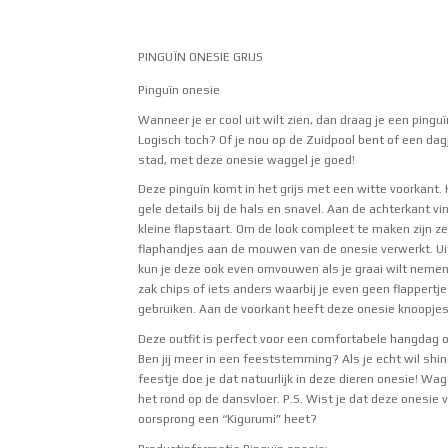
PINGUÏN ONESIE GRIJS
Pinguïn onesie
Wanneer je er cool uit wilt zien, dan draag je een pinguï
Logisch toch? Of je nou op de Zuidpool bent of een dagj
stad, met deze onesie waggel je goed!
Deze pinguïn komt in het grijs met een witte voorkant. 
gele details bij de hals en snavel. Aan de achterkant vin
kleine flapstaart. Om de look compleet te maken zijn ze
flaphandjes aan de mouwen van de onesie verwerkt. Ui
kun je deze ook even omvouwen als je graai wilt nemen
zak chips of iets anders waarbij je even geen flappertj
gebruiken. Aan de voorkant heeft deze onesie knoopjess
Deze outfit is perfect voor een comfortabele hangdag 
Ben jij meer in een feeststemming? Als je echt wil shi
feestje doe je dat natuurlijk in deze dieren onesie! Wag
het rond op de dansvloer. P.S. Wist je dat deze onesie 
oorsprong een “
Kigurumi
” heet?