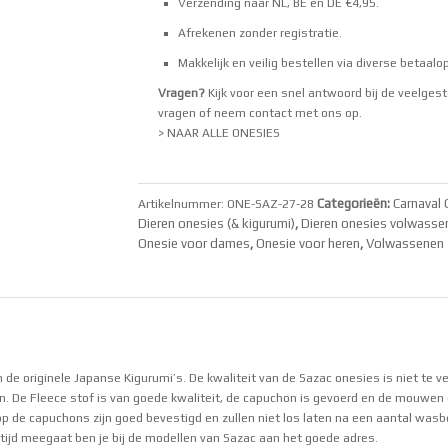
Verzending naar NL, BE en DE €4,95.
Afrekenen zonder registratie.
Makkelijk en veilig bestellen via
diverse betaalo
Vragen?
Kijk voor een snel antwoord bij de
veelgest
vragen
of neem
contact
met ons op.
> NAAR ALLE ONESIES
Categorieën:
Carnaval 
Artikelnummer:
ONE-SAZ-27-28
Dieren onesies (& kigurumi)
,
Dieren onesies volwasse
Onesie voor dames
,
Onesie voor heren
,
Volwassenen
n de originele Japanse Kigurumi’s. De kwaliteit van de Sazac onesies is niet te ve
n. De Fleece stof is van goede kwaliteit, de capuchon is gevoerd en de mouwen 
p de capuchons zijn goed bevestigd en zullen niet los laten na een aantal wasb
 tijd meegaat ben je bij de modellen van Sazac aan het goede adres.