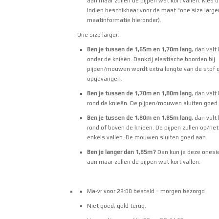
aan maar zullen de pijpen wat kort vallen. Kies
indien beschikbaar voor de maat "one size larger
maatinformatie hieronder).
One size larger:
Ben je tussen de 1,65m en 1,70m lang
, dan valt
onder de knieën. Dankzij elastische boorden bij
pijpen/mouwen wordt extra lengte van de stof 
opgevangen.
Ben je tussen de 1,70m en 1,80m lang
, dan valt
rond de knieën. De pijpen/mouwen sluiten goed
Ben je tussen de 1,80m en 1,85m lang
, dan valt
rond of boven de knieën. De pijpen zullen op/ne
enkels vallen. De mouwen sluiten goed aan.
Ben je langer dan 1,85m?
Dan kun je deze onesi
aan maar zullen de pijpen wat kort vallen.
Ma-vr voor 22:00 besteld = morgen bezorgd
Niet goed, geld terug.