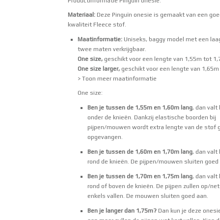
Productinformatie Pinguïn onesie:
Materiaal:
Deze Pinguïn onesie is gemaakt van een go
kwaliteit Fleece stof.
Maatinformatie:
Uniseks, baggy model met een laag 
twee maten verkrijgbaar.
One size,
geschikt voor een lengte van 1,55m tot 1
One size larger,
geschikt voor een lengte van 1,65m
> Toon meer maatinformatie
One size:
Ben je tussen de 1,55m en 1,60m lang
, dan valt
onder de knieën. Dankzij elastische boorden bij
pijpen/mouwen wordt extra lengte van de stof 
opgevangen.
Ben je tussen de 1,60m en 1,70m lang
, dan valt
rond de knieën. De pijpen/mouwen sluiten goed
Ben je tussen de 1,70m en 1,75m lang
, dan valt
rond of boven de knieën. De pijpen zullen op/ne
enkels vallen. De mouwen sluiten goed aan.
Ben je langer dan 1,75m?
Dan kun je deze onesi