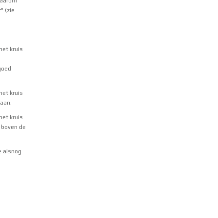
 daarom
" (zie
 het kruis
goed
 het kruis
 aan.
 het kruis
t boven de
e alsnog