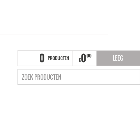
0
0
00
LEEG
PRODUCTEN
€