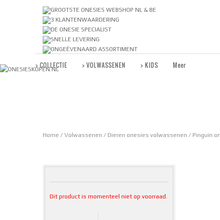
GROOTSTE ONESIES WEBSHOP NL & BE
3 KLANTENWAARDERING
DE ONESIE SPECIALIST
SNELLE LEVERING
ONGEËVENAARD ASSORTIMENT
> COLLECTIE
> VOLWASSENEN
> KIDS
Meer
Home
/
Volwassenen
/
Dieren onesies volwassenen
/ Pinguïn on
Dit product is momenteel niet op voorraad.