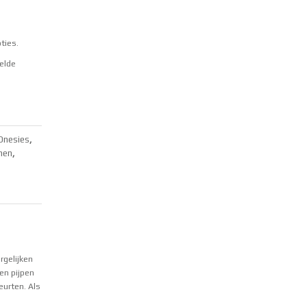
pties
.
elde
Onesies
,
nen
,
rgelijken
en pijpen
eurten. Als