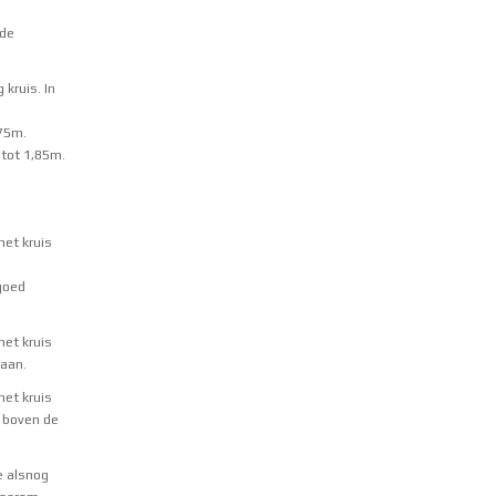
ede
kruis. In
,75m.
 tot 1,85m.
 het kruis
goed
 het kruis
 aan.
 het kruis
t boven de
e alsnog