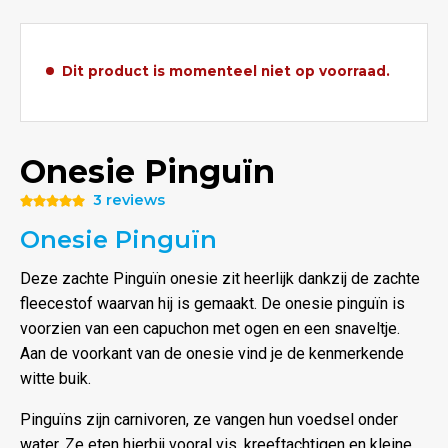
Dit product is momenteel niet op voorraad.
Onesie Pinguïn
3 reviews
Waardering
Onesie Pinguïn
5.00
uit 5
Deze zachte Pinguïn onesie zit heerlijk dankzij de zachte
fleecestof waarvan hij is gemaakt. De onesie pinguïn is
voorzien van een capuchon met ogen en een snaveltje.
Aan de voorkant van de onesie vind je de kenmerkende
witte buik.
Pinguïns zijn carnivoren, ze vangen hun voedsel onder
water. Ze eten hierbij vooral vis, kreeftachtigen en kleine