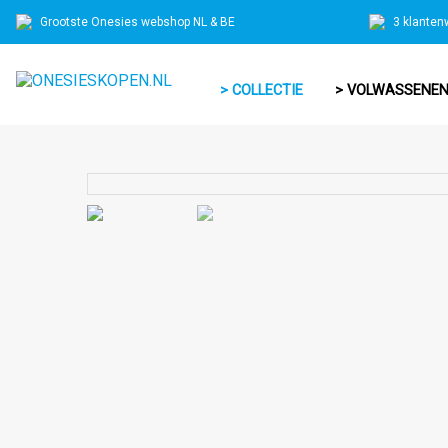
Grootste Onesies webshop NL & BE
3 klanten
> COLLECTIE
> VOLWASSENE