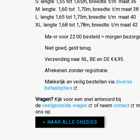
S: lengte 1,55 tot 1,65m, breedte: t/m maat 36
M: lengte 1,60 tot 1,70m, breedte: t/m maat 38
L: lengte 1,65 tot 1,75m, breedte: t/m maat 40
XL: lengte 1,68 tot 1,78m, breedte: t/m maat 42
Ma-vr voor 22:00 besteld = morgen bezorg
Niet goed, geld terug.
Verzending naar NL, BE en DE €4,95.
Afrekenen zonder registratie.
Makkelijk en veilig bestellen via
diverse
betaalopties
.
Vragen?
Kijk voor een snel antwoord bij
de
veelgestelde vragen
of neem
contact
m
ons op.
> NAAR ALLE ONESIES