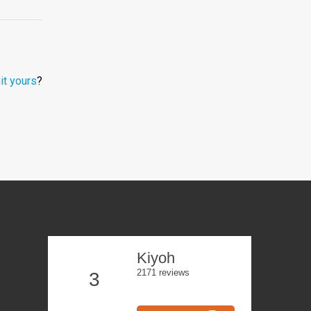
t yours
?