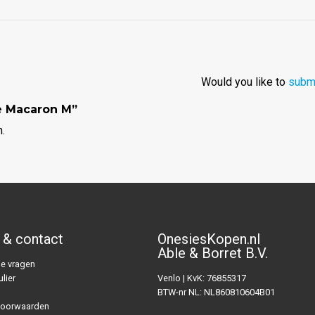
Would you like to
submi
ie Macaron M”
.
 & contact
OnesiesKopen.nl
Able & Borret B.V.
e vragen
lier
Venlo | KvK: 76855317
BTW-nr NL: NL860810604B01
voorwaarden