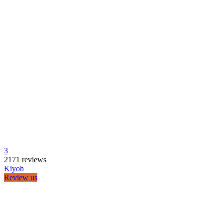
Veelgestelde vragen
Retourformulier
Contact
Algemene voorwaarden
Privacy
OnesiesKopen.nl
Able & Borret B.V.
Venlo | KvK: 76855317
BTW-nr NL: NL860810604B01