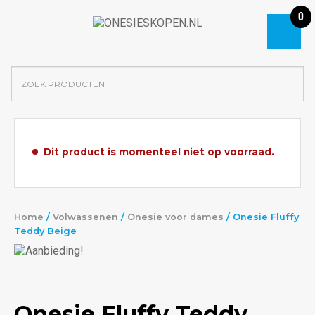
0
Dit product is momenteel niet op voorraad.
Home
/
Volwassenen
/
Onesie voor dames
/ Onesie Fluffy
Teddy Beige
Onesie Fluffy Teddy