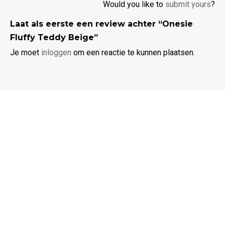
Would you like to
submit yours
?
Laat als eerste een review achter “Onesie
Fluffy Teddy Beige”
Je moet
inloggen
om een reactie te kunnen plaatsen.
Ik zoek een
Dieren jumpsuit
Jumpsuit heren
Jumpsuit dames
Jumpsuit kinderen
Service & contact