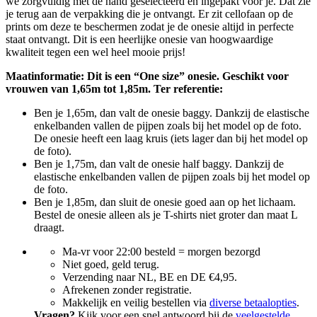
we zorgvuldig met de hand geselecteerd en ingepakt voor je. Dat zie
je terug aan de verpakking die je ontvangt. Er zit cellofaan op de
prints om deze te beschermen zodat je de onesie altijd in perfecte
staat ontvangt. Dit is een heerlijke onesie van hoogwaardige
kwaliteit tegen een wel heel mooie prijs!
Maatinformatie: Dit is een “One size” onesie. Geschikt voor
vrouwen van 1,65m tot 1,85m. Ter referentie:
Ben je 1,65m, dan valt de onesie baggy. Dankzij de elastische
enkelbanden vallen de pijpen zoals bij het model op de foto.
De onesie heeft een laag kruis (iets lager dan bij het model op
de foto).
Ben je 1,75m, dan valt de onesie half baggy. Dankzij de
elastische enkelbanden vallen de pijpen zoals bij het model op
de foto.
Ben je 1,85m, dan sluit de onesie goed aan op het lichaam.
Bestel de onesie alleen als je T-shirts niet groter dan maat L
draagt.
Ma-vr voor 22:00 besteld = morgen bezorgd
Niet goed, geld terug.
Verzending naar NL, BE en DE €4,95.
Afrekenen zonder registratie.
Makkelijk en veilig bestellen via
diverse betaalopties
.
Vragen?
Kijk voor een snel antwoord bij de
veelgestelde