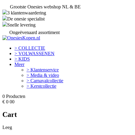
Grootste Onesies webshop NL & BE
3 klantenwaardering
De onesie specialist
Snelle levering
Ongeëvenaard assortiment
> COLLECTIE
> VOLWASSENEN
> KIDS
Meer
> Klantenservice
> Media & video
> Carnavalcollectie
> Kerstcollectie
0
Producten
€
0
00
Cart
Leeg