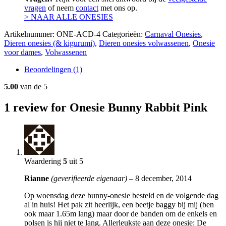
vragen
of neem
contact
met ons op.
> NAAR ALLE ONESIES
Artikelnummer:
ONE-ACD-4
Categorieën:
Carnaval Onesies
,
Dieren onesies (& kigurumi)
,
Dieren onesies volwassenen
,
Onesie
voor dames
,
Volwassenen
Beoordelingen (1)
5.00
van de 5
1
review for Onesie Bunny Rabbit Pink
Waardering
5
uit 5
Rianne
(geverifieerde eigenaar)
–
8 december, 2014
Op woensdag deze bunny-onesie besteld en de volgende dag
al in huis! Het pak zit heerlijk, een beetje baggy bij mij (ben
ook maar 1.65m lang) maar door de banden om de enkels en
polsen is hij niet te lang. Allerleukste aan deze onesie: De