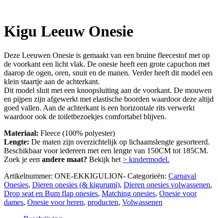
Kigu Leeuw Onesie
Deze Leeuwen Onesie is gemaakt van een bruine fleecestof met op
de voorkant een licht vlak. De onesie heeft een grote capuchon met
daarop de ogen, oren, snuit en de manen. Verder heeft dit model een
klein staartje aan de achterkant.
Dit model sluit met een knoopsluiting aan de voorkant. De mouwen
en pijpen zijn afgewerkt met elastische boorden waardoor deze altijd
goed vallen. Aan de achterkant is een horizontale rits verwerkt
waardoor ook de toiletbezoekjes comfortabel blijven.
Materiaal:
Fleece (100% polyester)
Lengte:
De maten zijn overzichtelijk op lichaamslengte gesorteerd.
Beschikbaar voor iedereen met een lengte van 150CM tot 185CM.
Zoek je een
andere maat?
Bekijk het
> kindermodel.
Artikelnummer:
ONE-EKKIGULION-
Categorieën:
Carnaval
Onesies
,
Dieren onesies (& kigurumi)
,
Dieren onesies volwassenen
,
Drop seat en Bum flap onesies
,
Matching onesies
,
Onesie voor
dames
,
Onesie voor heren
,
producten
,
Volwassenen