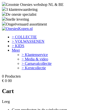
Grootste Onesies webshop NL & BE
3 klantenwaardering
De onesie specialist
Snelle levering
Ongeëvenaard assortiment
> COLLECTIE
> VOLWASSENEN
> KIDS
Meer
> Klantenservice
> Media & video
> Carnavalcollectie
> Kerstcollectie
0
Producten
€
0
00
Cart
Leeg
Geen producten in de winkelwagen.