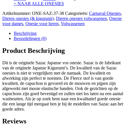
> NAAR ALLE ONESIES
Artikelnummer:
ONE-SAZ-37-38
Categorieën:
Carnaval Onesies
,
Dieren onesies (& kigurumi)
,
Dieren onesies volwassenen
,
Onesie
voor dames
,
Onesie voor heren
,
Volwassenen
Beschrijving
Beoordelingen (0)
Product Beschrijving
Dit is de originele Sazac Japanse vos onesie. Sazac is de fabrikant
van de originele Japanse Kigurumi’s. De kwaliteit van de Sazac
onesies is niet te vergelijken met de namaak. De kwaliteit en
afwerking zijn perfect te noemen. De Fleece stof is van goede
kwaliteit, de capuchon is gevoerd en de mouwen en pijpen zijn
afgewerkt met mooie elastische banden. Ook de gezichten op de
capuchons zijn goed bevestigd en zullen niet los laten na een aantal
wasbeurten. Als je op zoek bent naar een kwalitatief goede onesie
die een lange tijd meegaat ben je bij de modellen van Sazac aan het
goede adres.
Reviews