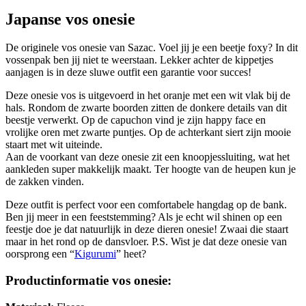
Japanse vos onesie
De originele vos onesie van Sazac. Voel jij je een beetje foxy? In dit
vossenpak ben jij niet te weerstaan. Lekker achter de kippetjes
aanjagen is in deze sluwe outfit een garantie voor succes!
Deze onesie vos is uitgevoerd in het oranje met een wit vlak bij de
hals. Rondom de zwarte boorden zitten de donkere details van dit
beestje verwerkt. Op de capuchon vind je zijn happy face en
vrolijke oren met zwarte puntjes. Op de achterkant siert zijn mooie
staart met wit uiteinde.
Aan de voorkant van deze onesie zit een knoopjessluiting, wat het
aankleden super makkelijk maakt. Ter hoogte van de heupen kun je
de zakken vinden.
Deze outfit is perfect voor een comfortabele hangdag op de bank.
Ben jij meer in een feeststemming? Als je echt wil shinen op een
feestje doe je dat natuurlijk in deze dieren onesie! Zwaai die staart
maar in het rond op de dansvloer. P.S. Wist je dat deze onesie van
oorsprong een “
Kigurumi
” heet?
Productinformatie vos onesie: