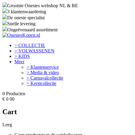
Grootste Onesies webshop NL & BE
3 klantenwaardering
De onesie specialist
Snelle levering
Ongeëvenaard assortiment
> COLLECTIE
> VOLWASSENEN
> KIDS
Meer
> Klantenservice
> Media & video
> Carnavalcollectie
> Kerstcollectie
0
Producten
€
0
00
Cart
Leeg
Geen producten in de winkelwagen.