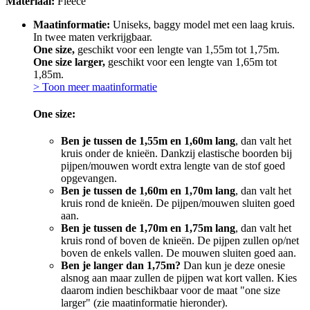
Materiaal:
Fleece
Maatinformatie:
Uniseks, baggy model met een laag kruis.
In twee maten verkrijgbaar.
One size,
geschikt voor een lengte van 1,55m tot 1,75m.
One size larger,
geschikt voor een lengte van 1,65m tot
1,85m.
> Toon meer maatinformatie
One size:
Ben je tussen de 1,55m en 1,60m lang
, dan valt het
kruis onder de knieën. Dankzij elastische boorden bij
pijpen/mouwen wordt extra lengte van de stof goed
opgevangen.
Ben je tussen de 1,60m en 1,70m lang
, dan valt het
kruis rond de knieën. De pijpen/mouwen sluiten goed
aan.
Ben je tussen de 1,70m en 1,75m lang
, dan valt het
kruis rond of boven de knieën. De pijpen zullen op/net
boven de enkels vallen. De mouwen sluiten goed aan.
Ben je langer dan 1,75m?
Dan kun je deze onesie
alsnog aan maar zullen de pijpen wat kort vallen. Kies
daarom indien beschikbaar voor de maat "one size
larger" (zie maatinformatie hieronder).