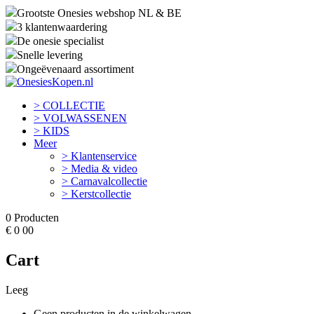
Grootste Onesies webshop NL & BE
3 klantenwaardering
De onesie specialist
Snelle levering
Ongeëvenaard assortiment
> COLLECTIE
> VOLWASSENEN
> KIDS
Meer
> Klantenservice
> Media & video
> Carnavalcollectie
> Kerstcollectie
0
Producten
€
0
00
Cart
Leeg
Geen producten in de winkelwagen.