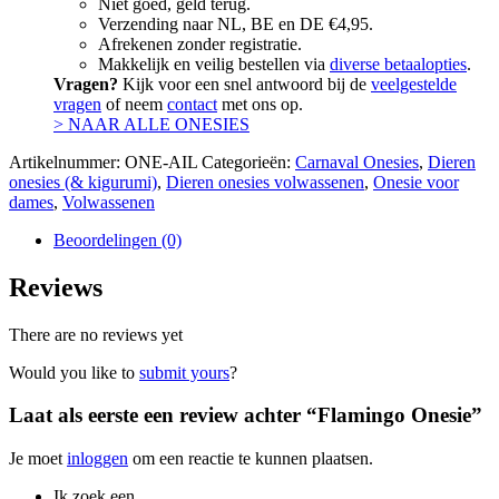
Niet goed, geld terug.
Verzending naar NL, BE en DE €4,95.
Afrekenen zonder registratie.
Makkelijk en veilig bestellen via
diverse betaalopties
.
Vragen?
Kijk voor een snel antwoord bij de
veelgestelde
vragen
of neem
contact
met ons op.
> NAAR ALLE ONESIES
Artikelnummer:
ONE-AIL
Categorieën:
Carnaval Onesies
,
Dieren
onesies (& kigurumi)
,
Dieren onesies volwassenen
,
Onesie voor
dames
,
Volwassenen
Beoordelingen (0)
Reviews
There are no reviews yet
Would you like to
submit yours
?
Laat als eerste een review achter “Flamingo Onesie”
Je moet
inloggen
om een reactie te kunnen plaatsen.
Ik zoek een