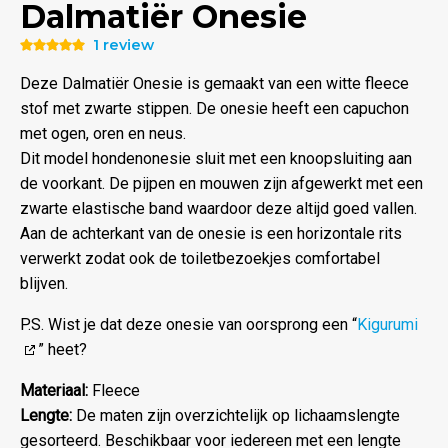
Dalmatiër Onesie
1 review
Waardering
5.00
uit 5
Deze Dalmatiër Onesie is gemaakt van een witte fleece
stof met zwarte stippen. De onesie heeft een capuchon
met ogen, oren en neus.
Dit model hondenonesie sluit met een knoopsluiting aan
de voorkant. De pijpen en mouwen zijn afgewerkt met een
zwarte elastische band waardoor deze altijd goed vallen.
Aan de achterkant van de onesie is een horizontale rits
verwerkt zodat ook de toiletbezoekjes comfortabel
blijven.
P.S. Wist je dat deze onesie van oorsprong een “
Kigurumi
” heet?
Materiaal:
Fleece
Lengte:
De maten zijn overzichtelijk op lichaamslengte
gesorteerd. Beschikbaar voor iedereen met een lengte