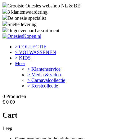
Grootste Onesies webshop NL & BE
3 klantenwaardering
De onesie specialist
Snelle levering
Ongeëvenaard assortiment
> COLLECTIE
> VOLWASSENEN
> KIDS
Meer
> Klantenservice
> Media & video
> Carnavalcollectie
> Kerstcollectie
0
Producten
€
0
00
Cart
Leeg
Geen producten in de winkelwagen.