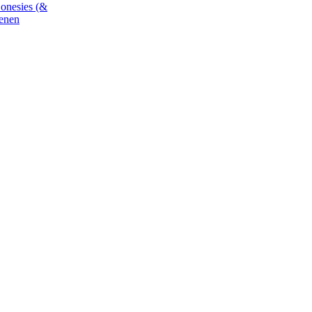
 onesies (&
enen