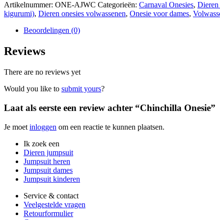
Artikelnummer:
ONE-AJWC
Categorieën:
Carnaval Onesies
,
Dieren
kigurumi)
,
Dieren onesies volwassenen
,
Onesie voor dames
,
Volwass
Beoordelingen (0)
Reviews
There are no reviews yet
Would you like to
submit yours
?
Laat als eerste een review achter “Chinchilla Onesie”
Je moet
inloggen
om een reactie te kunnen plaatsen.
Ik zoek een
Dieren jumpsuit
Jumpsuit heren
Jumpsuit dames
Jumpsuit kinderen
Service & contact
Veelgestelde vragen
Retourformulier