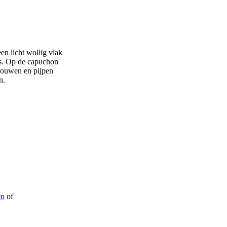
een licht wollig vlak
jes. Op de capuchon
 mouwen en pijpen
n.
en
of