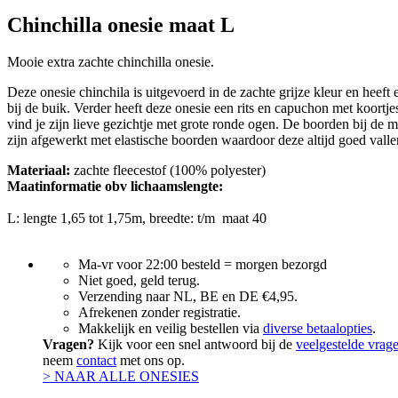
Chinchilla onesie maat L
Mooie extra zachte chinchilla onesie.
Deze onesie chinchila is uitgevoerd in de zachte grijze kleur en heeft 
bij de buik. Verder heeft deze onesie een rits en capuchon met koort
vind je zijn lieve gezichtje met grote ronde ogen. De boorden bij de
zijn afgewerkt met elastische boorden waardoor deze altijd goed valle
Materiaal:
zachte fleecestof (100% polyester)
Maatinformatie obv lichaamslengte:
L: lengte 1,65 tot 1,75m, breedte: t/m maat 40
Ma-vr voor 22:00 besteld = morgen bezorgd
Niet goed, geld terug.
Verzending naar NL, BE en DE €4,95.
Afrekenen zonder registratie.
Makkelijk en veilig bestellen via
diverse betaalopties
.
Vragen?
Kijk voor een snel antwoord bij de
veelgestelde vrag
neem
contact
met ons op.
> NAAR ALLE ONESIES