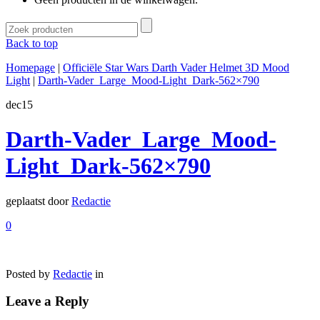
Back to top
Homepage
|
Officiële Star Wars Darth Vader Helmet 3D Mood
Light
|
Darth-Vader_Large_Mood-Light_Dark-562×790
dec
15
Darth-Vader_Large_Mood-
Light_Dark-562×790
geplaatst door
Redactie
0
Posted by
Redactie
in
Leave a Reply