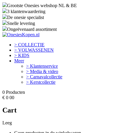
Grootste Onesies webshop NL & BE
3 klantenwaardering
De onesie specialist
Snelle levering
Ongeëvenaard assortiment
> COLLECTIE
> VOLWASSENEN
> KIDS
Meer
> Klantenservice
> Media & video
> Carnavalcollectie
> Kerstcollectie
0
Producten
€
0
00
Cart
Leeg
Geen producten in de winkelwagen.