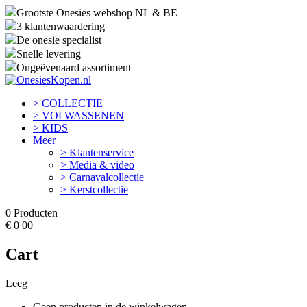
Grootste Onesies webshop NL & BE
3 klantenwaardering
De onesie specialist
Snelle levering
Ongeëvenaard assortiment
> COLLECTIE
> VOLWASSENEN
> KIDS
Meer
> Klantenservice
> Media & video
> Carnavalcollectie
> Kerstcollectie
0
Producten
€
0
00
Cart
Leeg
Geen producten in de winkelwagen.