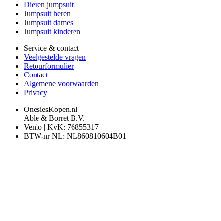
Dieren jumpsuit
Jumpsuit heren
Jumpsuit dames
Jumpsuit kinderen
Service & contact
Veelgestelde vragen
Retourformulier
Contact
Algemene voorwaarden
Privacy
OnesiesKopen.nl
Able & Borret B.V.
Venlo | KvK: 76855317
BTW-nr NL: NL860810604B01