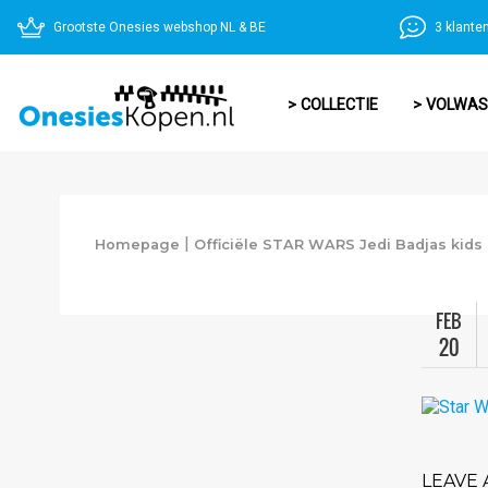
Grootste Onesies webshop NL & BE
3 klante
> COLLECTIE
> VOLWA
|
Homepage
Officiële STAR WARS Jedi Badjas kids
FEB
20
LEAVE 