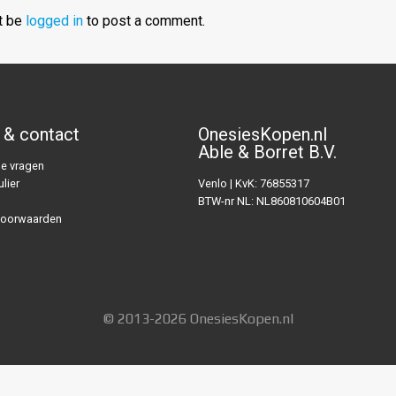
t be
logged in
to post a comment.
 & contact
OnesiesKopen.nl
Able & Borret B.V.
e vragen
lier
Venlo | KvK: 76855317
BTW-nr NL: NL860810604B01
voorwaarden
© 2013-2026 OnesiesKopen.nl