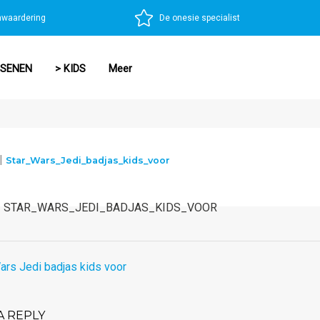
nwaardering
De onesie specialist
SSENEN
> KIDS
Meer
|
Star_Wars_Jedi_badjas_kids_voor
STAR_WARS_JEDI_BADJAS_KIDS_VOOR
A REPLY