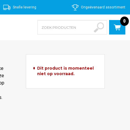
Snelle levering
Ongeëvenaard assortiment
0
xe
Dit product is momenteel
niet op voorraad.
eze
 op
s.