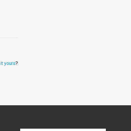
t yours
?