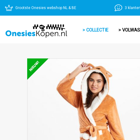
Grootste Onesies webshop NL & BE
3 klante
> COLLECTIE
> VOLWA