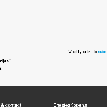
Would you like to
submi
djas”
.
 & contact
OnesiesKopen.nl