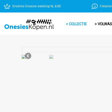
Grootste Onesies webshop NL & BE
3 klante
> COLLECTIE
> VOLWA