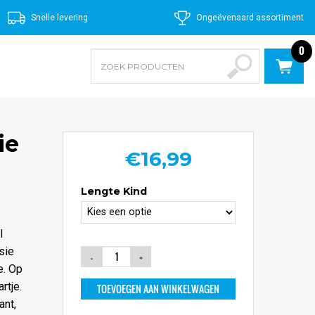
Snelle levering
Ongeëvenaard assortiment
0
ie
€
16,99
Lengte Kind
l
sie
e. Op
rtje.
TOEVOEGEN AAN WINKELWAGEN
ant,