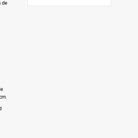
n de
le
 cm.
d