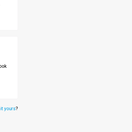
e
 ook
t yours
?