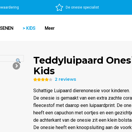
nwaardering
De onesie specialist
SSENEN
> KIDS
Meer
Teddyluipaard Ones
Kids
2 reviews
Waardering
4.00
uit
Schattige Luipaard dierenonesie voor kinderen.
5
De onesie is gemaakt van een extra zachte cora
fleecestof met daarop een luipaardprint. De one
heeft een capuchon met oortjes en een gezichtj
de achterkant van de onesie zit een klein bolstaa
De onesie heeft een knoopsluiting aan de voork