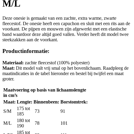
M/L
Deze onesie is gemaakt van een zachte, extra warme, zwarte
fleecestof. De onesie heeft een capuchon en sluit met een rits aan de
voorkant. De pijpen en mouwen zijn afgewerkt met een elastische
band waardoor deze altijd goed vallen. Verder heeft dit model twee
steekzakken aan de voorkant.
Productinformatie:
Materiaal:
zachte fleecestof (100% polyester)
Maat:
Dit model valt vrij smal op het bovenlichaam. Raadpleeg de
maatindicaties in de tabel hieronder en bestel bij twijfel een maat
groter.
Maatvoering op basis van lichaamslengte
in cm’s
Maat:
Lengte:
Binnenbeen:
Borstomtrek:
175 tot
S/M
73
91
185
180 tot
M/L
78
101
190
185 tot