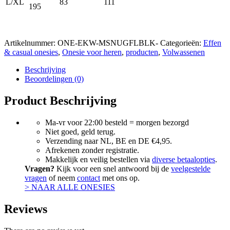
L/XL
83
111
195
Artikelnummer:
ONE-EKW-MSNUGFLBLK-
Categorieën:
Effen
& casual onesies
,
Onesie voor heren
,
producten
,
Volwassenen
Beschrijving
Beoordelingen (0)
Product Beschrijving
Ma-vr voor 22:00 besteld = morgen bezorgd
Niet goed, geld terug.
Verzending naar NL, BE en DE €4,95.
Afrekenen zonder registratie.
Makkelijk en veilig bestellen via
diverse betaalopties
.
Vragen?
Kijk voor een snel antwoord bij de
veelgestelde
vragen
of neem
contact
met ons op.
> NAAR ALLE ONESIES
Reviews