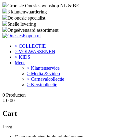
Grootste Onesies webshop NL & BE
3 klantenwaardering
De onesie specialist
Snelle levering
Ongeëvenaard assortiment
> COLLECTIE
> VOLWASSENEN
> KIDS
Meer
> Klantenservice
> Media & video
> Carnavalcollectie
> Kerstcollectie
0
Producten
€
0
00
Cart
Leeg
Geen producten in de winkelwagen.