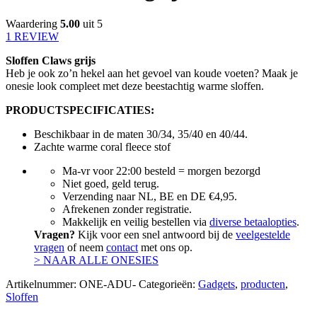
Waardering
5.00
uit 5
1 REVIEW
Sloffen Claws grijs
Heb je ook zo’n hekel aan het gevoel van koude voeten? Maak je
onesie look compleet met deze beestachtig warme sloffen.
PRODUCTSPECIFICATIES:
Beschikbaar in de maten 30/34, 35/40 en 40/44.
Zachte warme coral fleece stof
Ma-vr voor 22:00 besteld = morgen bezorgd
Niet goed, geld terug.
Verzending naar NL, BE en DE €4,95.
Afrekenen zonder registratie.
Makkelijk en veilig bestellen via
diverse betaalopties
.
Vragen?
Kijk voor een snel antwoord bij de
veelgestelde
vragen
of neem
contact
met ons op.
> NAAR ALLE ONESIES
Artikelnummer:
ONE-ADU-
Categorieën:
Gadgets
,
producten
,
Sloffen