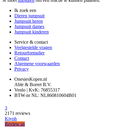
Je moet
inloggen
om een reactie te kunnen plaatsen.
Ik zoek een
Dieren jumpsuit
Jumpsuit heren
Jumpsuit dames
Jumpsuit kinderen
Service & contact
Veelgestelde vragen
Retourformulier
Contact
Algemene voorwaarden
Privacy
OnesiesKopen.nl
Able & Borret B.V.
Venlo | KvK: 76855317
BTW-nr NL: NL860810604B01