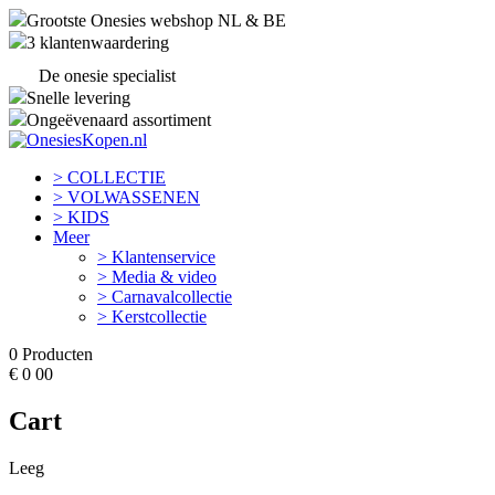
Grootste Onesies webshop NL & BE
3 klantenwaardering
De onesie specialist
Snelle levering
Ongeëvenaard assortiment
> COLLECTIE
> VOLWASSENEN
> KIDS
Meer
> Klantenservice
> Media & video
> Carnavalcollectie
> Kerstcollectie
0
Producten
€
0
00
Cart
Leeg