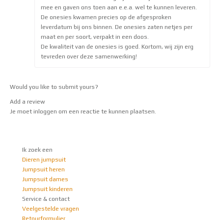
mee en gaven ons toen aan e.e.a. wel te kunnen leveren.
De onesies kwamen precies op de afgesproken
leverdatum bij ons binnen. De onesies zaten netjes per
maat en per soort, verpakt in een doos.
De kwaliteit van de onesies is goed. Kortom, wij zijn erg
tevreden over deze samenwerking!
Would you like to
submit yours
?
Add a review
Je moet
inloggen
om een reactie te kunnen plaatsen.
Ik zoek een
Dieren jumpsuit
Jumpsuit heren
Jumpsuit dames
Jumpsuit kinderen
Service & contact
Veelgestelde vragen
Retourformulier