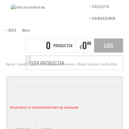
> COLLECTIE
> VOLWASSENEN
> KIDS
Meer
0
0
00
LEEG
PRODUCTEN
€
Home
/
producten
/
Effen & casual onesies
/ Rode Onesie Comfy Kids
Dit product is momenteel niet op voorraad.