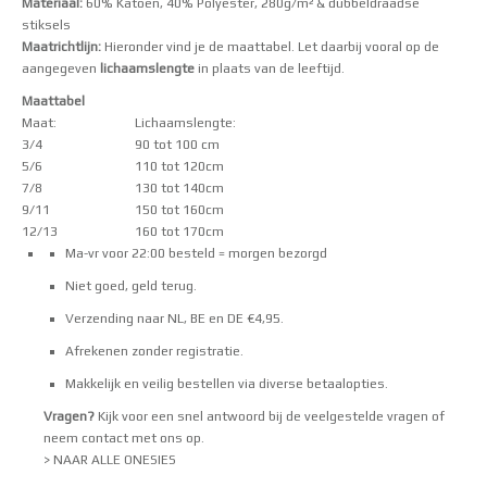
Materiaal:
60% Katoen, 40% Polyester, 280g/m² & dubbeldraadse
stiksels
Maatrichtlijn:
Hieronder vind je de maattabel. Let daarbij vooral op de
aangegeven
lichaamslengte
in plaats van de leeftijd.
Maattabel
Maat:
Lichaamslengte:
3/4
90 tot 100 cm
5/6
110 tot 120cm
7/8
130 tot 140cm
9/11
150 tot 160cm
12/13
160 tot 170cm
Ma-vr voor 22:00 besteld = morgen bezorgd
Niet goed, geld terug.
Verzending naar NL, BE en DE €4,95.
Afrekenen zonder registratie.
Makkelijk en veilig bestellen via
diverse betaalopties
.
Vragen?
Kijk voor een snel antwoord bij de
veelgestelde vragen
of
neem
contact
met ons op.
> NAAR ALLE ONESIES