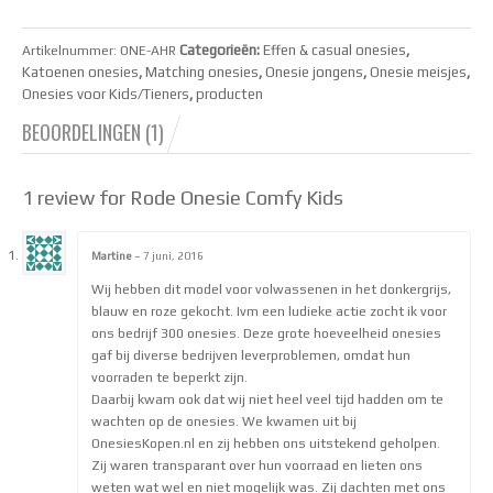
Categorieën:
Effen & casual onesies
,
Artikelnummer:
ONE-AHR
Katoenen onesies
,
Matching onesies
,
Onesie jongens
,
Onesie meisjes
,
Onesies voor Kids/Tieners
,
producten
BEOORDELINGEN (1)
1
review for Rode Onesie Comfy Kids
5.00
van de
5
Martine
–
7 juni, 2016
Waardering
Wij hebben dit model voor volwassenen in het donkergrijs,
5
uit 5
blauw en roze gekocht. Ivm een ludieke actie zocht ik voor
ons bedrijf 300 onesies. Deze grote hoeveelheid onesies
gaf bij diverse bedrijven leverproblemen, omdat hun
voorraden te beperkt zijn.
Daarbij kwam ook dat wij niet heel veel tijd hadden om te
wachten op de onesies. We kwamen uit bij
OnesiesKopen.nl en zij hebben ons uitstekend geholpen.
Zij waren transparant over hun voorraad en lieten ons
weten wat wel en niet mogelijk was. Zij dachten met ons