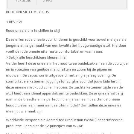
VERGELIJK
SHARE
RODE ONESIE COMFY KIDS
1 REVIEW
Waardering
Rode onesie om te chillen in stijl
5.00
uit 5
Deze effen rode onesie voor kinderen is geschikt voor zowel meisjes als
jongens en is gemaakt van een kwalitatief hoogwaardige stof. Hierdoor
voelt de rode onesie uitermate comfortabel en warm aan.
> Bekijk alle beschikbare kleuren hier
Verder heeft deze onesie in het rood twee buidelzakken aan de voorzijde
en is voorzien van geribde manchetten en zoom bij de pijpen en
mouwen. De capuchon is uitgevoerd met single jersey voering. De
comfortabele katoenen joggingstof zorgt ervoor dat jouw kids het in
deze onesie niet koud zullen hebben. De zachte katoenen zijde van de
stof biedt een ideaal oppervlak om te bedrukken. Deze onesie valt erg
ruim in de breedte en is perfect indien je van een loszittende onesie
houdt. Liever een meer aangesloten model? Dan zullen
deze
onesies
meer jouw smaak zijn.
Worldwide Responsible Accredited Production (WRAP) gecertificeerde
productie.
Lees hier de 12 principes van WRAP
.