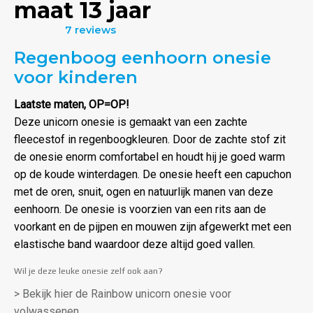
maat 13 jaar
7 reviews
Waardering
Regenboog eenhoorn onesie
4.86
uit
5
voor kinderen
Laatste maten, OP=OP!
Deze unicorn onesie is gemaakt van een zachte
fleecestof in regenboogkleuren. Door de zachte stof zit
de onesie enorm comfortabel en houdt hij je goed warm
op de koude winterdagen. De onesie heeft een capuchon
met de oren, snuit, ogen en natuurlijk manen van deze
eenhoorn. De onesie is voorzien van een rits aan de
voorkant en de pijpen en mouwen zijn afgewerkt met een
elastische band waardoor deze altijd goed vallen.
Wil je deze leuke onesie zelf ook aan?
> Bekijk hier de Rainbow unicorn onesie voor
volwassenen
.