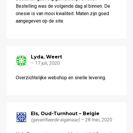
5
uit 5
Bestelling was de volgende dag al binnen. De
onesie is van mooi kwaliteit. Maten zijn goed
aangegeven op de site.
Lyda, Weert
–
17 juli, 2020
Waardering
Overzichtelijke webshop en snelle levering.
4
uit 5
Els, Oud-Turnhout – Belgie
(geverifieerde eigenaar)
–
28 mei, 2020
Waardering