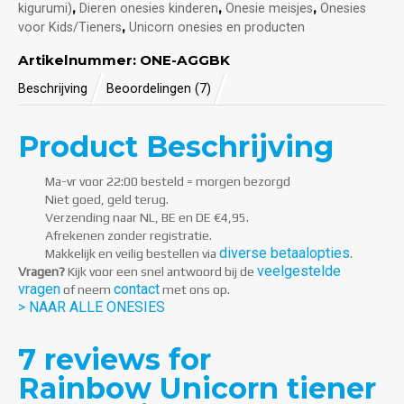
,
,
,
kigurumi)
Dieren onesies kinderen
Onesie meisjes
Onesies
,
voor Kids/Tieners
Unicorn onesies en producten
Artikelnummer:
ONE-AGGBK
Beschrijving
Beoordelingen (7)
Product Beschrijving
Ma-vr voor 22:00 besteld = morgen bezorgd
Niet goed, geld terug.
Verzending naar NL, BE en DE €4,95.
Afrekenen zonder registratie.
diverse betaalopties
Makkelijk en veilig bestellen via
.
veelgestelde
Vragen?
Kijk voor een snel antwoord bij de
vragen
contact
of neem
met ons op.
> NAAR ALLE ONESIES
7
reviews for
4.86
van
Rainbow Unicorn tiener
de 5