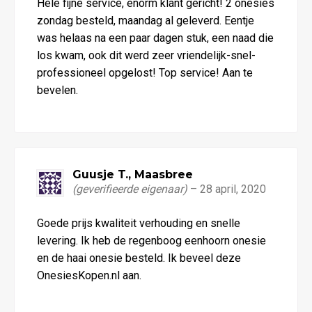
Hele fijne service, enorm klant gericht! 2 onesies
5
uit 5
zondag besteld, maandag al geleverd. Eentje
was helaas na een paar dagen stuk, een naad die
los kwam, ook dit werd zeer vriendelijk-snel-
professioneel opgelost! Top service! Aan te
bevelen.
Guusje T., Maasbree
(geverifieerde eigenaar)
–
28 april, 2020
Waardering
Goede prijs kwaliteit verhouding en snelle
5
uit 5
levering. Ik heb de regenboog eenhoorn onesie
en de haai onesie besteld. Ik beveel deze
OnesiesKopen.nl aan.