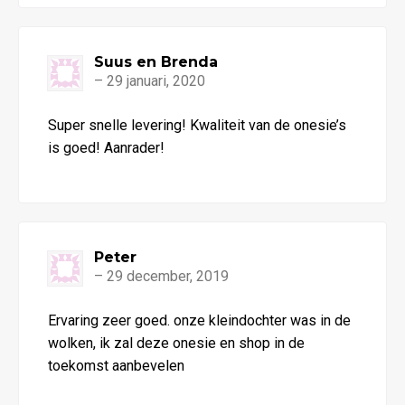
Suus en Brenda
–
29 januari, 2020
Waardering
Super snelle levering! Kwaliteit van de onesie’s
5
uit 5
is goed! Aanrader!
Peter
–
29 december, 2019
Waardering
Ervaring zeer goed. onze kleindochter was in de
5
uit 5
wolken, ik zal deze onesie en shop in de
toekomst aanbevelen