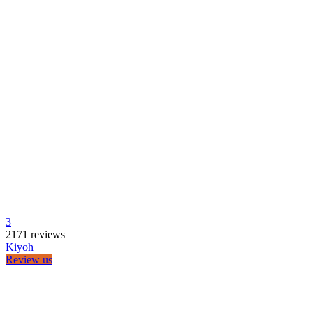
Veelgestelde vragen
Retourformulier
Contact
Algemene voorwaarden
Privacy
OnesiesKopen.nl
Able & Borret B.V.
Venlo | KvK: 76855317
BTW-nr NL: NL860810604B01