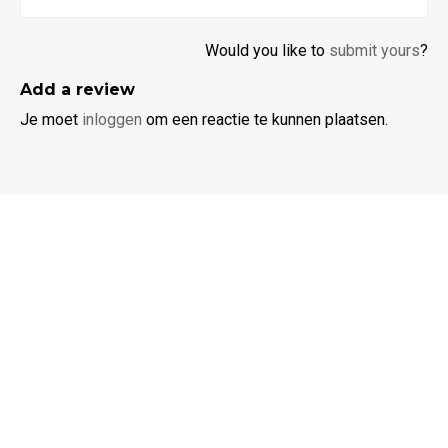
Would you like to
submit yours
?
Add a review
Je moet
inloggen
om een reactie te kunnen plaatsen.
Ik zoek een
Dieren jumpsuit
Jumpsuit heren
Jumpsuit dames
Jumpsuit kinderen
Service & contact