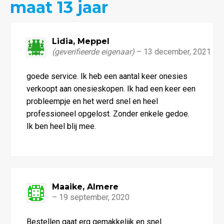
maat 13 jaar
Lidia, Meppel
(geverifieerde eigenaar)
–
13 december, 2021
Waardering
goede service. Ik heb een aantal keer onesies
5
uit 5
verkoopt aan onesieskopen. Ik had een keer een
probleempje en het werd snel en heel
professioneel opgelost. Zonder enkele gedoe.
Ik ben heel blij mee.
Maaike, Almere
–
19 september, 2020
Waardering
Bestellen gaat erg gemakkelijk en snel.