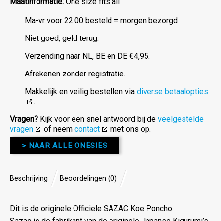
Maatinformatie:
One size fits all
Ma-vr voor 22:00 besteld = morgen bezorgd
Niet goed, geld terug.
Verzending naar NL, BE en DE €4,95.
Afrekenen zonder registratie.
Makkelijk en veilig bestellen via
diverse betaalopties
.
Vragen?
Kijk voor een snel antwoord bij de
veelgestelde
vragen
of neem
contact
met ons op.
> NAAR ALLE ONESIES
Beschrijving
Beoordelingen (0)
Dit is de originele Officiele SAZAC Koe Poncho.
Sazac is de fabrikant van de originele Japanse Kigurumi’s