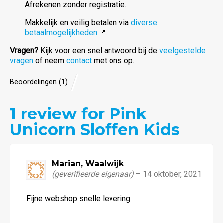
Afrekenen zonder registratie.
Makkelijk en veilig betalen via
diverse
betaalmogelijkheden
.
Vragen?
Kijk voor een snel antwoord bij de
veelgestelde
vragen
of neem
contact
met ons op.
Beoordelingen (1)
1
review for Pink
5.00
van
Unicorn Sloffen Kids
de 5
Marian, Waalwijk
(geverifieerde eigenaar)
–
14 oktober, 2021
Waardering
Fijne webshop snelle levering
5
uit 5