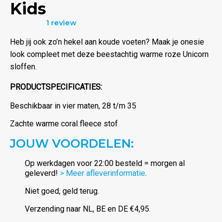
Kids
1 review
Waardering
5.00
uit 5
Heb jij ook zo’n hekel aan koude voeten? Maak je onesie
look compleet met deze beestachtig warme roze Unicorn
sloffen.
PRODUCTSPECIFICATIES:
Beschikbaar in vier maten, 28 t/m 35
Zachte warme coral fleece stof
JOUW VOORDELEN:
Op werkdagen voor 22:00 besteld = morgen al
geleverd!
> Meer afleverinformatie
.
Niet goed, geld terug.
Verzending naar NL, BE en DE €4,95.