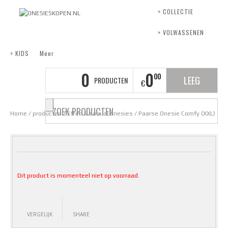
> COLLECTIE
> VOLWASSENEN
> KIDS
Meer
0
0
00
LEEG
PRODUCTEN
€
Home
/
producten
/
Effen & casual onesies
/ Paarse Onesie Comfy (XXL)
Dit product is momenteel niet op voorraad.
VERGELIJK
SHARE