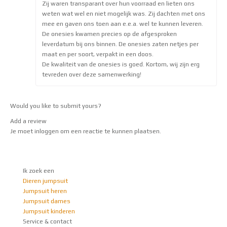
Zij waren transparant over hun voorraad en lieten ons
weten wat wel en niet mogelijk was. Zij dachten met ons
mee en gaven ons toen aan e.e.a. wel te kunnen leveren.
De onesies kwamen precies op de afgesproken
leverdatum bij ons binnen. De onesies zaten netjes per
maat en per soort, verpakt in een doos.
De kwaliteit van de onesies is goed. Kortom, wij zijn erg
tevreden over deze samenwerking!
Would you like to
submit yours
?
Add a review
Je moet
inloggen
om een reactie te kunnen plaatsen.
Ik zoek een
Dieren jumpsuit
Jumpsuit heren
Jumpsuit dames
Jumpsuit kinderen
Service & contact