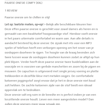
PAARSE ONESIE COMFY (XXL)
1 REVIEW
Waardering
Paarse onesie om te chillen in stijl
5.00
uit 5
Let op: laatste maten, op=op!
> Bekijk alle beschikbare kleuren hier
Deze effen paarse onesie is geschikt voor zowel dames als heren en is
gemaakt van een kwalitatief hoogwaardige stof. Hierdoor voelt onesie
in het paars uitermate comfortabel en warm aan. Aan alle details is
aandacht besteed bij deze onesie: De zijzak met rits voor een MP3
speler of telefoon heeft een verborgen opening om het snoer van je
oordoppen doorheen te rijgen. Ter hoogte van de kraag bevinden zich
twee lussen waar de oordoppen doorheen kunnen zodat ze altijd op hun
plek blijven. Verder heeft deze paarse onesie twee buidelzakken aan de
voorzijde en is voorzien van geribde manchetten en zoom bij de pijpen en
mouwen. De capuchon is uitgevoerd met single jersey voering en platte
trekkoorden in dezelfde kleur met metalen oogjes. De comfortabele
katoenen joggingstof zorgt ervoor dat je het in deze onesie niet koud
zult hebben. De zachte katoenen zijde van de stof biedt een ideaal
oppervlak om te bedrukken.
Deze onesie valt erg ruim in de breedte en is perfect indien je van een
loszittende onesie houdt. Liever een meer aangesloten model? Dan
zullen
deze
onesies meer jouw smaak zijn.