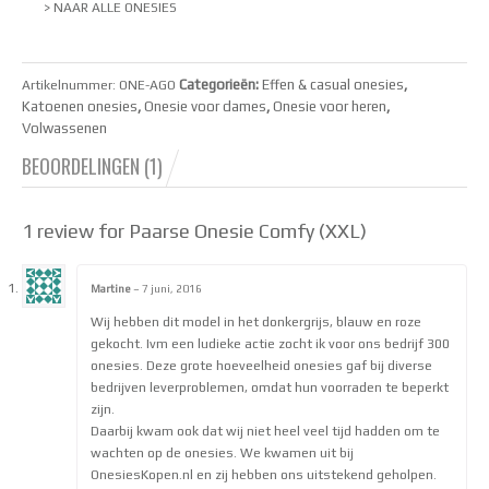
> NAAR ALLE ONESIES
Categorieën:
Effen & casual onesies
,
Artikelnummer:
ONE-AGO
Katoenen onesies
,
Onesie voor dames
,
Onesie voor heren
,
Volwassenen
BEOORDELINGEN (1)
1
review for Paarse Onesie Comfy (XXL)
5.00
van de
5
Martine
–
7 juni, 2016
Waardering
Wij hebben dit model in het donkergrijs, blauw en roze
5
uit 5
gekocht. Ivm een ludieke actie zocht ik voor ons bedrijf 300
onesies. Deze grote hoeveelheid onesies gaf bij diverse
bedrijven leverproblemen, omdat hun voorraden te beperkt
zijn.
Daarbij kwam ook dat wij niet heel veel tijd hadden om te
wachten op de onesies. We kwamen uit bij
OnesiesKopen.nl en zij hebben ons uitstekend geholpen.