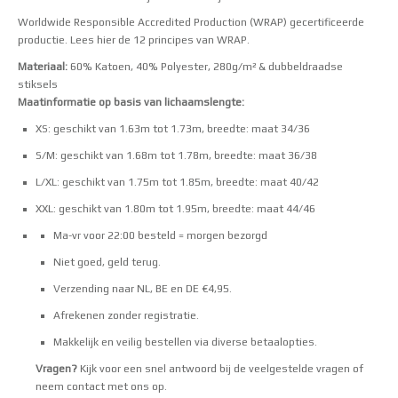
Worldwide Responsible Accredited Production (WRAP) gecertificeerde
productie.
Lees hier de 12 principes van WRAP
.
Materiaal:
60% Katoen, 40% Polyester, 280g/m² & dubbeldraadse
stiksels
Maatinformatie op basis van lichaamslengte:
XS: geschikt van 1.63m tot 1.73m, breedte: maat 34/36
S/M: geschikt van 1.68m tot 1.78m, breedte: maat 36/38
L/XL: geschikt van 1.75m tot 1.85m, breedte: maat 40/42
XXL: geschikt van 1.80m tot 1.95m, breedte: maat 44/46
Ma-vr voor 22:00 besteld = morgen bezorgd
Niet goed, geld terug.
Verzending naar NL, BE en DE €4,95.
Afrekenen zonder registratie.
Makkelijk en veilig bestellen via
diverse betaalopties
.
Vragen?
Kijk voor een snel antwoord bij de
veelgestelde vragen
of
neem
contact
met ons op.