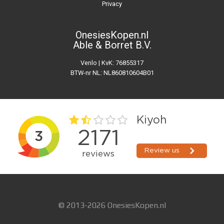
Privacy
OnesiesKopen.nl
Able & Borret B.V.
Venlo | KvK: 76855317
BTW-nr NL: NL860810604B01
© 2013-2026 OnesiesKopen.nl