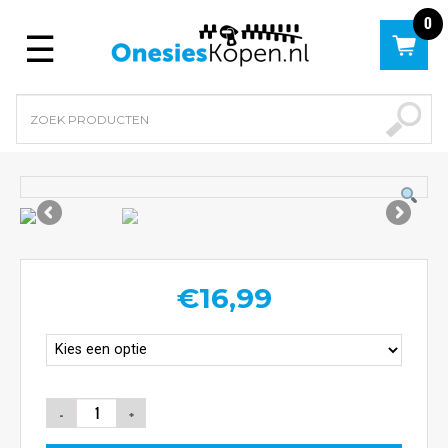
0
Menu
€
16,99