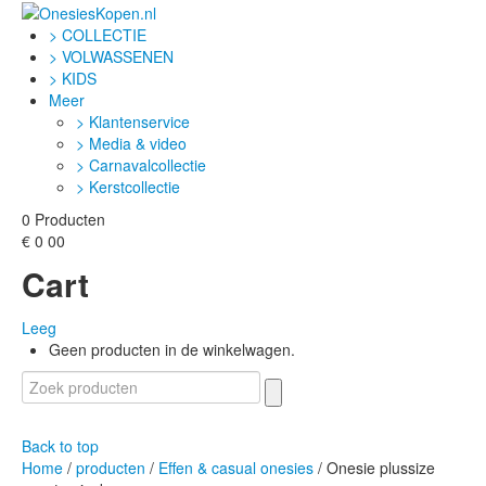
> COLLECTIE
> VOLWASSENEN
> KIDS
Meer
> Klantenservice
> Media & video
> Carnavalcollectie
> Kerstcollectie
0
Producten
€
0
00
Cart
Leeg
Geen producten in de winkelwagen.
Back to top
Home
/
producten
/
Effen & casual onesies
/ Onesie plussize