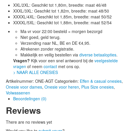
XXL/2XL: Geschikt tot 1,80m, breedte: maat 46/48
XXXL/3XL: Geschikt tot 1,82m, breedte: maat 48/50
XXXXL/4XL: Geschikt tot 1,85m, breedte: maat 50/52
XXXXL/5XL: Geschikt tot 1,88m, breedte: maat 52/54
Ma-vr voor 22:00 besteld = morgen bezorgd
Niet goed, geld terug.
Verzending naar NL, BE en DE €4,95.
Afrekenen zonder registratie.
Makkelijk en veilig bestellen via
diverse betaalopties
.
Vragen?
Kijk voor een snel antwoord bij de
veelgestelde
vragen
of neem
contact
met ons op.
> NAAR ALLE ONESIES
Artikelnummer:
ONE-AGT
Categorieën:
Effen & casual onesies
,
Onesie voor dames
,
Onesie voor heren
,
Plus Size onesies
,
Volwassenen
Beoordelingen (0)
Reviews
There are no reviews yet
Would you like to
submit yours
?