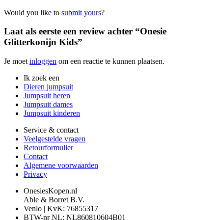
Would you like to
submit yours
?
Laat als eerste een review achter “Onesie
Glitterkonijn Kids”
Je moet
inloggen
om een reactie te kunnen plaatsen.
Ik zoek een
Dieren jumpsuit
Jumpsuit heren
Jumpsuit dames
Jumpsuit kinderen
Service & contact
Veelgestelde vragen
Retourformulier
Contact
Algemene voorwaarden
Privacy
OnesiesKopen.nl
Able & Borret B.V.
Venlo | KvK: 76855317
BTW-nr NL: NL860810604B01