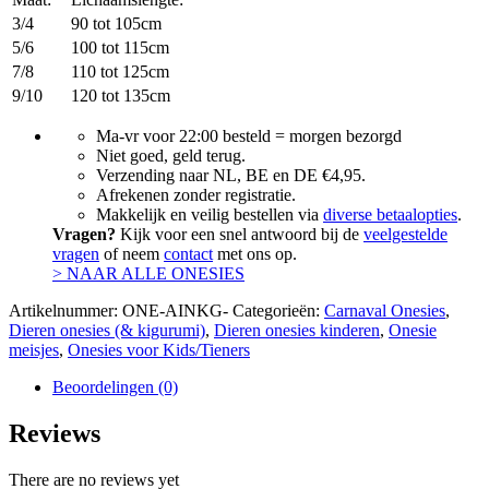
3/4
90 tot 105cm
5/6
100 tot 115cm
7/8
110 tot 125cm
9/10
120 tot 135cm
Ma-vr voor 22:00 besteld = morgen bezorgd
Niet goed, geld terug.
Verzending naar NL, BE en DE €4,95.
Afrekenen zonder registratie.
Makkelijk en veilig bestellen via
diverse betaalopties
.
Vragen?
Kijk voor een snel antwoord bij de
veelgestelde
vragen
of neem
contact
met ons op.
> NAAR ALLE ONESIES
Artikelnummer:
ONE-AINKG-
Categorieën:
Carnaval Onesies
,
Dieren onesies (& kigurumi)
,
Dieren onesies kinderen
,
Onesie
meisjes
,
Onesies voor Kids/Tieners
Beoordelingen (0)
Reviews
There are no reviews yet