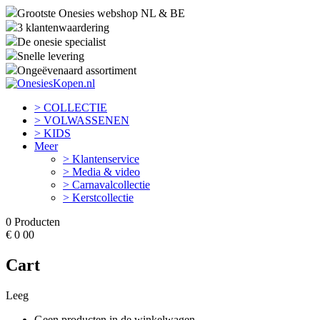
Grootste Onesies webshop NL & BE
3 klantenwaardering
De onesie specialist
Snelle levering
Ongeëvenaard assortiment
> COLLECTIE
> VOLWASSENEN
> KIDS
Meer
> Klantenservice
> Media & video
> Carnavalcollectie
> Kerstcollectie
0
Producten
€
0
00
Cart
Leeg
Geen producten in de winkelwagen.