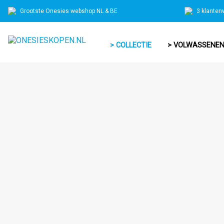
Grootste Onesies webshop NL & BE
3 klanten
> COLLECTIE
> VOLWASSENE