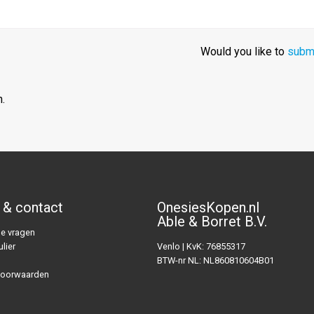
Would you like to
submi
.
 & contact
OnesiesKopen.nl
Able & Borret B.V.
e vragen
lier
Venlo | KvK: 76855317
BTW-nr NL: NL860810604B01
voorwaarden