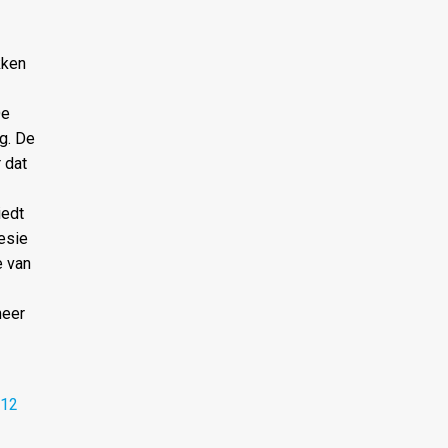
kken
De
g. De
 dat
iedt
esie
e van
meer
 12