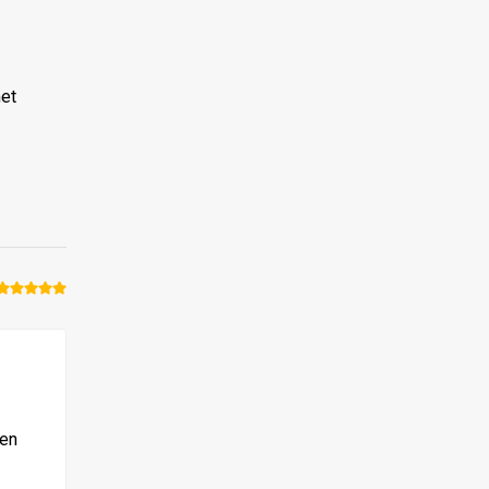
et
5.00
van
de 5
 en