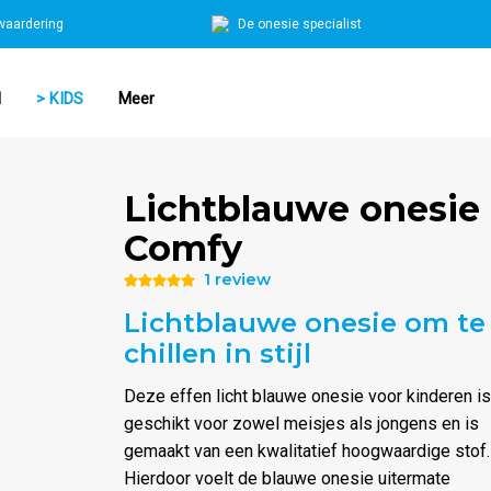
waardering
De onesie specialist
N
> KIDS
Meer
Lichtblauwe onesie
Comfy
1 review
Waardering
Lichtblauwe onesie om te
5.00
uit 5
chillen in stijl
Deze effen licht blauwe onesie voor kinderen is
geschikt voor zowel meisjes als jongens en is
gemaakt van een kwalitatief hoogwaardige stof.
Hierdoor voelt de blauwe onesie uitermate